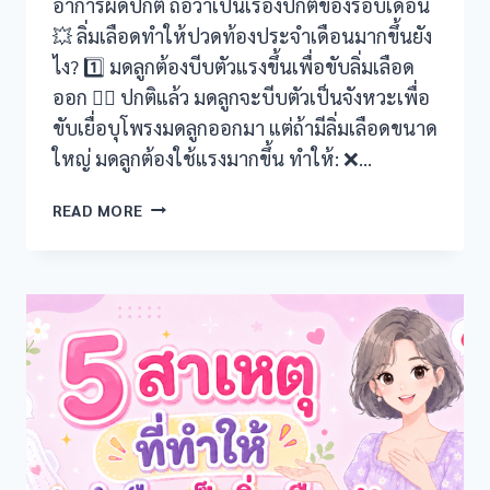
อาการผิดปกติ ถือว่าเป็นเรื่องปกติของรอบเดือน
k panel
💥 ลิ่มเลือดทำให้ปวดท้องประจำเดือนมากขึ้นยัง
ไง? 1️⃣ มดลูกต้องบีบตัวแรงขึ้นเพื่อขับลิ่มเลือด
 satın al
ออก 🏋️‍♀️ ปกติแล้ว มดลูกจะบีบตัวเป็นจังหวะเพื่อ
 satın al
ขับเยื่อบุโพรงมดลูกออกมา แต่ถ้ามีลิ่มเลือดขนาด
ใหญ่ มดลูกต้องใช้แรงมากขึ้น ทำให้: ❌…
k Panel
ประจำ
READ MORE
k panel
เดือน
เป็น
k panel
ลิ่ม
เลือด
k Panel
ทำให้
ปวด
k panel
ท้อง
มาก
k panel
ขึ้น
จริง
k panel
หรือ?