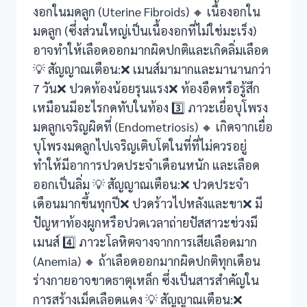
งอกในมดลูก (Uterine Fibroids) 🔸 เนื้องอกใน
มดลูก (ซึ่งส่วนใหญ่เป็นเนื้องอกที่ไม่ใช่มะเร็ง)
k panel
อาจทำให้เลือดออกมากผิดปกติและเกิดลิ่มเลือด
k panel
💡 สัญญาณเตือน:❌ เมนส์มามากและมานานกว่า
7 วัน❌ ปวดท้องน้อยรุนแรง❌ ท้องอืดหรือรู้สึก
k panel
เหมือนมีอะไรกดทับในท้อง 3️⃣ ภาวะเยื่อบุโพรง
k panel
มดลูกเจริญผิดที่ (Endometriosis) 🔸 เกิดจากเยื่อ
บุโพรงมดลูกไปเจริญเติบโตในที่ที่ไม่ควรอยู่
k panel
ทำให้มีอาการปวดประจำเดือนหนัก และเลือด
ออกเป็นลิ่ม 💡 สัญญาณเตือน:❌ ปวดประจำ
k Panel
เดือนมากขึ้นทุกปี❌ ปวดร้าวไปหลังและขา❌ มี
ti
ปัญหาท้องผูกหรือปวดเวลาถ่ายปัสสาวะช่วงมี
เมนส์ 4️⃣ ภาวะโลหิตจางจากการเสียเลือดมาก
k
(Anemia) 🔸 ถ้าเลือดออกมากผิดปกติทุกเดือน
ร่างกายอาจขาดธาตุเหล็ก ซึ่งเป็นสารสำคัญใน
k Panel
การสร้างเม็ดเลือดแดง 💡 สัญญาณเตือน:❌