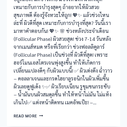
เหมาะกับการบำรุงสุดๆ ถ้าอยากให้ผิวสวย
สุขภาพดี ต้องรู้จังหวะให้ถูก! 💖✨ แล้วช่วงไหน
ล่ะที่ ผิวดีที่สุด เหมาะกับการบำรุงที่สุด? วันนี้เรา
มาหาคำตอบกัน! 💖✨ 🌸 ช่วงหลังประจำเดือน
(Follicular Phase) ผิวสวยสุด! ช่วง 7-14 วันหลัง
จากเมนส์หมด หรือที่เรียกว่า ช่วงฟอลลิคูลาร์
(Follicular Phase) เป็นช่วงที่ ผิวดีที่สุด! เพราะ
ฮอร์โมนเอสโตรเจนพุ่งสูงขึ้น ทำให้เกิดการ
เปลี่ยนแปลงดีๆ กับผิวแบบนี้! ✅ ผิวเต่งตึง ฉ่ำวาว
– คอลลาเจนและกรดไฮยาลูรอนิกในผิวเพิ่มขึ้น
ผิวเลยดูฟูเด้ง ✨✅ ผิวเรียบเนียน รูขุมขนกระชับ
– น้ำมันบนผิวสมดุลขึ้น ทำให้หน้าไม่มัน ไม่แห้ง
เกินไป✅ แต่งหน้าติดทน เมคอัพเป๊ะ! –…
เมนส์
READ MORE
มา