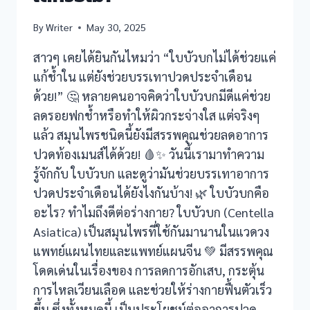
ng
By
Writer
May 30, 2025
slot
สาวๆ เคยได้ยินกันไหมว่า “ใบบัวบกไม่ได้ช่วยแค่
แก้ช้ำใน แต่ยังช่วยบรรเทาปวดประจำเดือน
ด้วย!” 🤔 หลายคนอาจคิดว่าใบบัวบกมีดีแค่ช่วย
ç Tv
ลดรอยฟกช้ำหรือทำให้ผิวกระจ่างใส แต่จริงๆ
ng
แล้ว สมุนไพรชนิดนี้ยังมีสรรพคุณช่วยลดอาการ
ปวดท้องเมนส์ได้ด้วย! 🩸✨ วันนี้เรามาทำความ
g giriş
รู้จักกับ ใบบัวบก และดูว่ามันช่วยบรรเทาอาการ
ปวดประจำเดือนได้ยังไงกันบ้าง! 🌿 ใบบัวบกคือ
is
อะไร? ทำไมถึงดีต่อร่างกาย? ใบบัวบก (Centella
s giriş
Asiatica) เป็นสมุนไพรที่ใช้กันมานานในแวดวง
แพทย์แผนไทยและแพทย์แผนจีน 💚 มีสรรพคุณ
is
โดดเด่นในเรื่องของ การลดการอักเสบ, กระตุ้น
his
การไหลเวียนเลือด และช่วยให้ร่างกายฟื้นตัวเร็ว
ขึ้น ซึ่งทั้งหมดนี้ เป็นประโยชน์ต่ออาการปวด