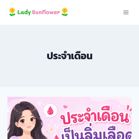
Skip
k panel
to
content
k panel
 paketleri
ประจำเดือน
k
k
k
k
k panel
k panel
k panel