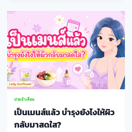
ช่วง
ไหน
ผิว
สวย
สุด?
บำรุง
ยัง
ไง
ให้
ปัง!
ประจำเดือน
เป็นเมนส์แล้ว บำรุงยังไงให้ผิว
กลับมาสดใส?