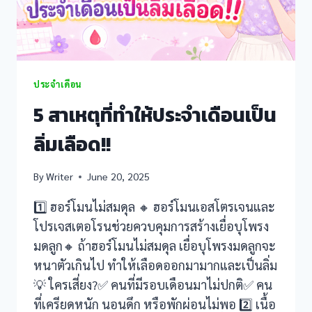
k panel
k panel
ประจำเดือน
k panel
5 สาเหตุที่ทำให้ประจำเดือนเป็น
k panel
ลิ่มเลือด!!
k panel
By
Writer
June 20, 2025
k panel
1️⃣ ฮอร์โมนไม่สมดุล 🔸 ฮอร์โมนเอสโตรเจนและ
k panel
โปรเจสเตอโรนช่วยควบคุมการสร้างเยื่อบุโพรง
มดลูก🔸 ถ้าฮอร์โมนไม่สมดุล เยื่อบุโพรงมดลูกจะ
k panel
หนาตัวเกินไป ทำให้เลือดออกมามากและเป็นลิ่ม
k panel
💡 ใครเสี่ยง?✅ คนที่มีรอบเดือนมาไม่ปกติ✅ คน
ที่เครียดหนัก นอนดึก หรือพักผ่อนไม่พอ 2️⃣ เนื้อ
k panel