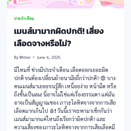
k panel
k panel
ประจำเดือน
เมนส์มามากผิดปกติ! เสี่ยง
k panel
เลือดจางหรือไม่?
k panel
By
Writer
June 6, 2025
k panel
มีไหมที่ ช่วงมีประจำเดือน เลือดออกเยอะผิด
k panel
ปกติ จนต้องเปลี่ยนผ้าอนามัยถี่กว่าปกติ? 😨 บาง
k panel
คนเมนส์มาเยอะจนรู้สึก เหนื่อยง่าย หน้ามืด หรือ
ถึงขั้นเป็นลม! นี่อาจไม่ใช่แค่เรื่องธรรมดา แต่มัน
k panel
อาจเป็นสัญญาณของ ภาวะโลหิตจางจากการเสีย
เลือดมากเกินไป 🩸❗ วันนี้เราจะพามาเช็กกันว่า
ku
เมนส์มามากแค่ไหนถึงเรียกว่าผิดปกติ? และ
 satın al
ความเสี่ยงของภาวะโลหิตจางจากการเสียเลือดมี