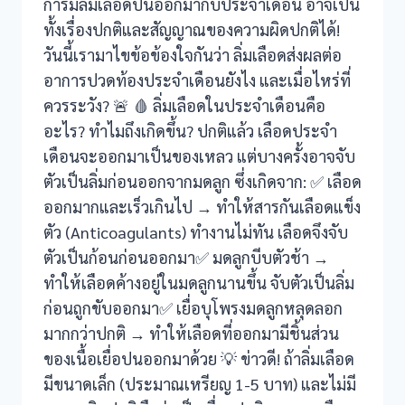
การมีลิ่มเลือดปนออกมากับประจำเดือน อาจเป็น
k panel
ทั้งเรื่องปกติและสัญญาณของความผิดปกติได้!
k panel
วันนี้เรามาไขข้อข้องใจกันว่า ลิ่มเลือดส่งผลต่อ
อาการปวดท้องประจำเดือนยังไง และเมื่อไหร่ที่
k panel
ควรระวัง? 🚨 🩸 ลิ่มเลือดในประจำเดือนคือ
อะไร? ทำไมถึงเกิดขึ้น? ปกติแล้ว เลือดประจำ
k Panel
เดือนจะออกมาเป็นของเหลว แต่บางครั้งอาจจับ
k panel
ตัวเป็นลิ่มก่อนออกจากมดลูก ซึ่งเกิดจาก: ✅ เลือด
ออกมากและเร็วเกินไป → ทำให้สารกันเลือดแข็ง
k panel
ตัว (Anticoagulants) ทำงานไม่ทัน เลือดจึงจับ
ตัวเป็นก้อนก่อนออกมา✅ มดลูกบีบตัวช้า →
k Panel
ทำให้เลือดค้างอยู่ในมดลูกนานขึ้น จับตัวเป็นลิ่ม
k Panel
ก่อนถูกขับออกมา✅ เยื่อบุโพรงมดลูกหลุดลอก
มากกว่าปกติ → ทำให้เลือดที่ออกมามีชิ้นส่วน
k panel
ของเนื้อเยื่อปนออกมาด้วย 💡 ข่าวดี! ถ้าลิ่มเลือด
k panel
มีขนาดเล็ก (ประมาณเหรียญ 1-5 บาท) และไม่มี