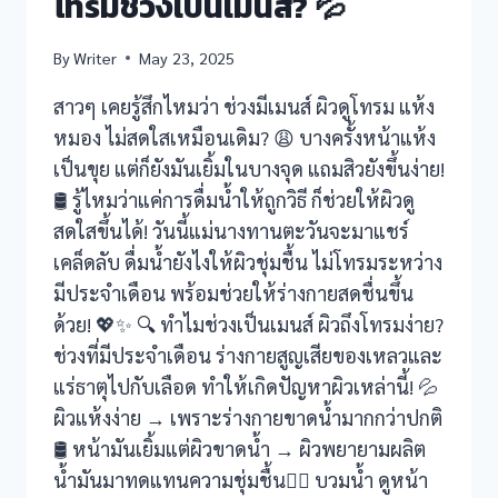
โทรมช่วงเป็นเมนส์? 💦
k Panel
By
Writer
May 23, 2025
bet
สาวๆ เคยรู้สึกไหมว่า ช่วงมีเมนส์ ผิวดูโทรม แห้ง
หมอง ไม่สดใสเหมือนเดิม? 😩 บางครั้งหน้าแห้ง
เป็นขุย แต่ก็ยังมันเยิ้มในบางจุด แถมสิวยังขึ้นง่าย!
t
🛢️ รู้ไหมว่าแค่การดื่มน้ำให้ถูกวิธี ก็ช่วยให้ผิวดู
สดใสขึ้นได้! วันนี้แม่นางทานตะวันจะมาแชร์
เคล็ดลับ ดื่มน้ำยังไงให้ผิวชุ่มชื้น ไม่โทรมระหว่าง
มีประจำเดือน พร้อมช่วยให้ร่างกายสดชื่นขึ้น
ด้วย! 💖✨ 🔍 ทำไมช่วงเป็นเมนส์ ผิวถึงโทรมง่าย?
casino
ช่วงที่มีประจำเดือน ร่างกายสูญเสียของเหลวและ
แร่ธาตุไปกับเลือด ทำให้เกิดปัญหาผิวเหล่านี้! 💦
ผิวแห้งง่าย → เพราะร่างกายขาดน้ำมากกว่าปกติ
🛢️ หน้ามันเยิ้มแต่ผิวขาดน้ำ → ผิวพยายามผลิต
น้ำมันมาทดแทนความชุ่มชื้น😵‍💫 บวมน้ำ ดูหน้า