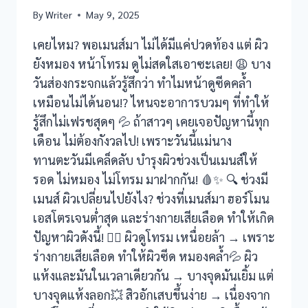
By
Writer
May 9, 2025
เคยไหม? พอเมนส์มา ไม่ได้มีแค่ปวดท้อง แต่ ผิว
ยังหมอง หน้าโทรม ดูไม่สดใสเอาซะเลย! 😩 บาง
วันส่องกระจกแล้วรู้สึกว่า ทำไมหน้าดูซีดคล้ำ
เหมือนไม่ได้นอน!? ไหนจะอาการบวมๆ ที่ทำให้
รู้สึกไม่เฟรชสุดๆ 💦 ถ้าสาวๆ เคยเจอปัญหานี้ทุก
เดือน ไม่ต้องกังวลไป! เพราะวันนี้แม่นาง
ทานตะวันมีเคล็ดลับ บำรุงผิวช่วงเป็นเมนส์ให้
รอด ไม่หมอง ไม่โทรม มาฝากกัน! 🩸✨ 🔍 ช่วงมี
เมนส์ ผิวเปลี่ยนไปยังไง? ช่วงที่เมนส์มา ฮอร์โมน
เอสโตรเจนต่ำสุด และร่างกายเสียเลือด ทำให้เกิด
ปัญหาผิวดังนี้! 😵‍💫 ผิวดูโทรม เหนื่อยล้า → เพราะ
ร่างกายเสียเลือด ทำให้ผิวซีด หมองคล้ำ💦 ผิว
แห้งและมันในเวลาเดียวกัน → บางจุดมันเยิ้ม แต่
บางจุดแห้งลอก💥 สิวอักเสบขึ้นง่าย → เนื่องจาก