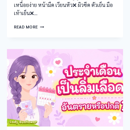
k
เหนื่อยง่าย หน้ามืด เวียนหัว❌ ผิวซีด ตัวเย็น มือ
เท้าเย็น❌…
k panel
5
READ MORE
k Panel
สาเหตุ
ที่
k Panel
ทำให้
ประจำ
k Panel
เดือน
เป็น
Oku
ลิ่ม
เลือด!!
k
k panel
k panel
k panel