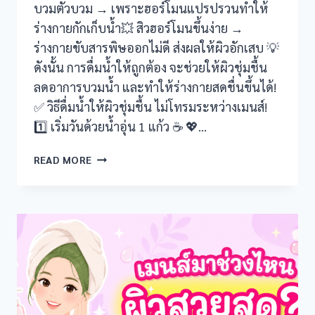
is
บวมตัวบวม → เพราะฮอร์โมนแปรปรวนทำให้
ร่างกายกักเก็บน้ำ💥 สิวฮอร์โมนขึ้นง่าย →
ร่างกายขับสารพิษออกไม่ดี ส่งผลให้ผิวอักเสบ 💡
ดังนั้น การดื่มน้ำให้ถูกต้อง จะช่วยให้ผิวชุ่มชื้น
ลดอาการบวมน้ำ และทำให้ร่างกายสดชื่นขึ้นได้!
✅ วิธีดื่มน้ำให้ผิวชุ่มชื้น ไม่โทรมระหว่างเมนส์!
1️⃣ เริ่มวันด้วยน้ำอุ่น 1 แก้ว ☕ 💖…
เคล็ด
READ MORE
ลับ
ดื่ม
น้ำ
ยัง
ไง
ให้
ผิว
ไม่
โทรม