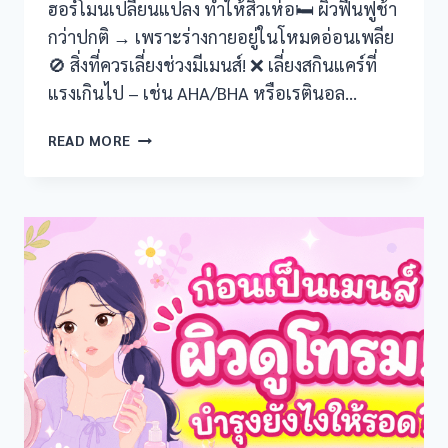
ฮอร์โมนเปลี่ยนแปลง ทำให้สิวเห่อ🛏️ ผิวฟื้นฟูช้า
กว่าปกติ → เพราะร่างกายอยู่ในโหมดอ่อนเพลีย
🚫 สิ่งที่ควรเลี่ยงช่วงมีเมนส์! ❌ เลี่ยงสกินแคร์ที่
แรงเกินไป – เช่น AHA/BHA หรือเรตินอล…
เป็น
READ MORE
เมนส์
แล้ว
บำรุง
ยัง
ไง
ให้
ผิว
กลับ
มา
สดใส?