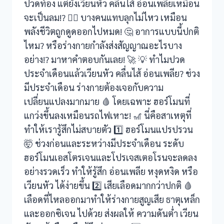
ปวดท้อง แต่ยังเวียนหัว คลื่นไส้ อ่อนเพลียเหมือน
จะเป็นลม!? 😵‍💫 บางคนแทบลุกไม่ไหว เหมือน
พลังชีวิตถูกดูดออกไปหมด! 🤔 อาการแบบนี้ปกติ
ไหม? หรือร่างกายกำลังส่งสัญญาณอะไรบาง
อย่าง!? มาหาคำตอบกันเลย! 🚀 💡 ทำไมปวด
ประจำเดือนแล้วเวียนหัว คลื่นไส้ อ่อนเพลีย? ช่วง
มีประจำเดือน ร่างกายต้องเจอกับความ
เปลี่ยนแปลงมากมาย 🩸 โดยเฉพาะ ฮอร์โมนที่
แกว่งขึ้นลงเหมือนรถไฟเหาะ! 🎢 นี่คือสาเหตุที่
ทำให้เรารู้สึกไม่สบายตัว 1️⃣ ฮอร์โมนแปรปรวน
🤯 ช่วงก่อนและระหว่างมีประจำเดือน ระดับ
ฮอร์โมนเอสโตรเจนและโปรเจสเตอโรนจะลดลง
อย่างรวดเร็ว ทำให้รู้สึก อ่อนเพลีย หงุดหงิด หรือ
เวียนหัว ได้ง่ายขึ้น 2️⃣ เสียเลือดมากกว่าปกติ 🩸
เลือดที่ไหลออกมาทำให้ร่างกายสูญเสีย ธาตุเหล็ก
และออกซิเจน ไปด้วย ส่งผลให้ ความดันต่ำ เวียน