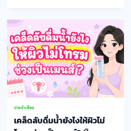
บัวบก
et giriş
ช่วย
ลด
et güncel giriş
ปวด
ท้อง
et
เมนส์
ได้
t giriş
หรือ
ไม่?
m
ashabet
iteleri
iteleri
ประจำเดือน
เคล็ดลับดื่มน้ำยังไงให้ผิวไม่