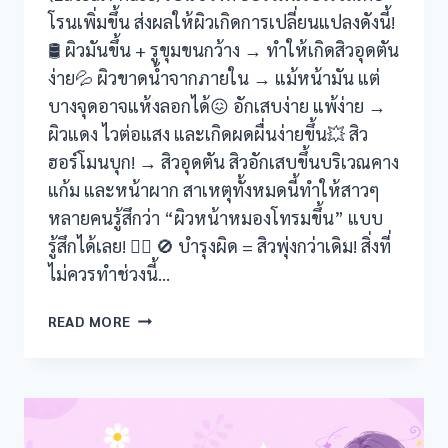
โรนเพิ่มขึ้น ส่งผลให้ผิวเกิดการเปลี่ยนแปลงดังนี้!
🛢️ ผิวมันขึ้น + รูขุมขนกว้าง → ทำให้เกิดสิวอุดตัน
ง่าย💦 ผิวขาดน้ำจากภายใน → แม้หน้ามัน แต่
บางจุดอาจแห้งลอกได้😖 อักเสบง่าย แพ้ง่าย →
ผิวแดง ไวต่อแสง และเกิดผดผื่นง่ายขึ้น💥 สิว
ฮอร์โมนบุก! → สิวอุดตัน สิวอักเสบขึ้นบริเวณคาง
แก้ม และหน้าผาก สาเหตุทั้งหมดนี้ทำให้สาวๆ
หลายคนรู้สึกว่า “ผิวหน้าหมองโทรมขึ้น” แบบ
รู้สึกได้เลย! 😵‍💫 🚫 บำรุงผิด = สิวพุ่งกว่าเดิม! สิ่งที่
ไม่ควรทำช่วงนี้…
วัน
READ MORE
ก่อน
เมนส์
มา
ผิว
ดู