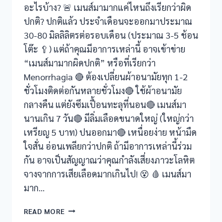
อะไรบ้าง? 🚨 เมนส์มามากแค่ไหนถึงเรียกว่าผิด
k Panel
ปกติ? ปกติแล้ว ประจำเดือนจะออกมาประมาณ
30-80 มิลลิลิตรต่อรอบเดือน (ประมาณ 3-5 ช้อน
uel Pro
โต๊ะ 🥄) แต่ถ้าคุณมีอาการเหล่านี้ อาจเข้าข่าย
o review
“เมนส์มามากผิดปกติ” หรือที่เรียกว่า
Menorrhagia 🔴 ต้องเปลี่ยนผ้าอนามัยทุก 1-2
vior Review
ชั่วโมงติดต่อกันหลายชั่วโมง🔴 ใช้ผ้าอนามัย
e
กลางคืน แต่ยังซึมเปื้อนทะลุที่นอน🔴 เมนส์มา
นานเกิน 7 วัน🔴 มีลิ่มเลือดขนาดใหญ่ (ใหญ่กว่า
oost
เหรียญ 5 บาท) ปนออกมา🔴 เหนื่อยง่าย หน้ามืด
ใจสั่น อ่อนเพลียกว่าปกติ ถ้ามีอาการเหล่านี้ร่วม
oost Ultra
กัน อาจเป็นสัญญาณว่าคุณกำลังเสี่ยงภาวะโลหิต
 review
จางจากการเสียเลือดมากเกินไป! 😵 🩸 เมนส์มา
มาก…
y review
เมนส์
READ MORE
el pro
มา