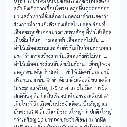
ประจำเดือนจะเป็นของเหลวสีแดงเข้มหรือแดง
คล้ำ ซึ่งเกิดจากเยื่อบุโพรงมดลูกที่หลุดลอกออก
k
มา แต่ถ้าหากมีลิ่มเลือดปนออกมาด้วย แสดงว่า
 satın al
ร่างกายมีการแข็งตัวของเลือดในมดลูก ก่อนที่
เลือดจะถูกขับออกมา สาเหตุหลักๆ ที่ทำให้เลือด
k panel
เป็นลิ่ม ได้แก่: ✅ มดลูกขับเลือดออกไม่ทัน →
ทำให้เลือดสะสมและจับตัวกันเป็นก้อนก่อนออก
k panel
มา✅ ร่างกายสร้างสารกันเลือดแข็งตัวไม่พอ →
k panel
ทำให้เลือดบางส่วนจับตัวเป็นก้อน✅ เยื่อบุโพรง
มดลูกหนาตัวกว่าปกติ → ทำให้เลือดที่ออกมามี
k panel
ปริมาณมากขึ้น 💡 ข่าวดี! ถ้าลิ่มเลือดมีขนาดเล็ก
(ประมาณเหรียญ 1-5 บาท) และไม่มีอาการผิด
k panel
ปกติอื่นๆ ถือว่าเป็นเรื่องปกติของรอบเดือน! 🚨
k panel
เมื่อไหร่ที่ลิ่มเลือดในประจำเดือนเป็นสัญญาณ
อันตราย? ❌ ลิ่มเลือดมีขนาดใหญ่กว่าปกติ (ใหญ่
k panel
กว่าเหรียญ 10 บาท)❌ ประจำเดือนมามากผิด