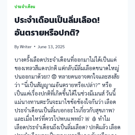
k Panel
ประจำเดือน
ประจำเดือนเป็นลิ่มเลือด!
k
อันตรายหรือปกติ?
k
By
Writer
June 13, 2025
k
บางครั้งเลือดประจำเดือนที่ออกมาไม่ได้เป็นแค่
k panel
ของเหลวสีแดงปกติ แต่กลับมีลิ่มเลือดขนาดใหญ่
ปนออกมาด้วย!? 😨 หลายคนอาจตกใจและสงสัย
k panel
ว่า “นี่เป็นสัญญาณอันตรายหรือเปล่า?” หรือ
k
เป็นแค่เรื่องปกติที่เกิดขึ้นได้ในช่วงมีเมนส์ วันนี้
แม่นางทานตะวันจะมาไขข้อข้องใจกันว่า เลือด
k
ประจำเดือนเป็นลิ่มบอกอะไรเกี่ยวกับสุขภาพ?
klink
และเมื่อไหร่ที่ควรไปพบแพทย์? 🚨 🩸 ทำไม
เลือดประจำเดือนถึงเป็นลิ่มเลือด? ปกติแล้ว เลือด
k