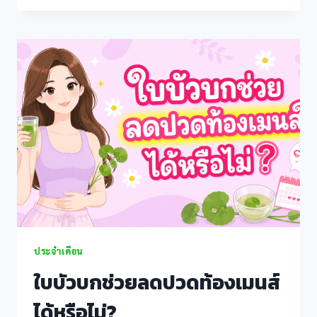
มาก
y review
ผิด
ปกติ!
iriş
เสี่ยง
เลือด
จาง
หรือ
ไม่?
güncel giriş
ประจำเดือน
güncel giriş
ใบบัวบกช่วยลดปวดท้องเมนส์
ได้หรือไม่?