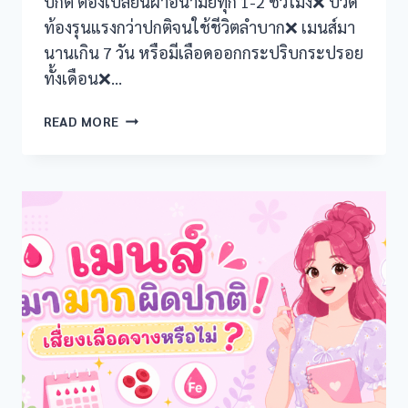
ปกติ ต้องเปลี่ยนผ้าอนามัยทุก 1-2 ชั่วโมง❌ ปวด
k panel
ท้องรุนแรงกว่าปกติจนใช้ชีวิตลำบาก❌ เมนส์มา
k panel
นานเกิน 7 วัน หรือมีเลือดออกกระปริบกระปรอย
ทั้งเดือน❌…
k panel
ประจำ
READ MORE
k panel
เดือน
เป็น
k panel
ลิ่ม
เลือด!
k
อันตราย
หรือ
k panel
ปกติ?
k panel
k panel
k panel