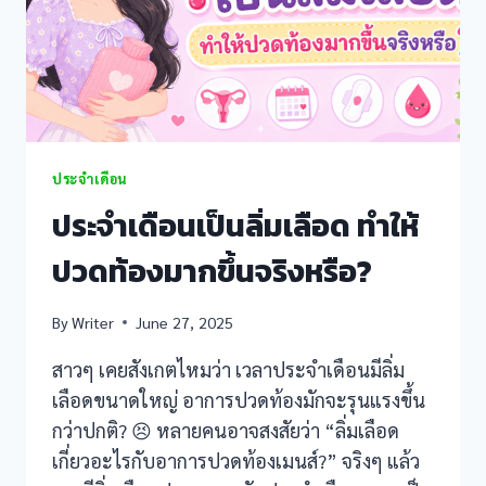
k panel
k panel
k panel
ประจำเดือน
k panel
ประจำเดือนเป็นลิ่มเลือด ทำให้
k Panel
ปวดท้องมากขึ้นจริงหรือ?
k panel
By
Writer
June 27, 2025
 giriş
สาวๆ เคยสังเกตไหมว่า เวลาประจำเดือนมีลิ่ม
k panel
เลือดขนาดใหญ่ อาการปวดท้องมักจะรุนแรงขึ้น
กว่าปกติ? 😣 หลายคนอาจสงสัยว่า “ลิ่มเลือด
k Panel
เกี่ยวอะไรกับอาการปวดท้องเมนส์?” จริงๆ แล้ว