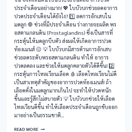
is Giriş
ประจำเดือนอย่างมาก! 💖 ใบบัวบกช่วยลดอาการ
ปวดประจำเดือนได้ยังไง? 1️⃣ ลดการอักเสบใน
ไลน์
มดลูก 🛑 ช่วงที่มีประจำเดือน ร่างกายจะผลิต พร
อสตาแกลนดิน (Prostaglandins) ซึ่งเป็นสารที่
กระตุ้นให้มดลูกบีบตัว ส่งผลให้เกิดอาการปวด
ท้องเมนส์ 😖 💡 ใบบัวบกมีสารต้านการอักเสบ
ช่วยลดระดับพรอสตาแกลนดิน ทำให้ อาการ
s güncel giriş
ปวดลดลง และช่วยให้มดลูกคลายตัวได้ดีขึ้น! 2️⃣
in giriş
กระตุ้นการไหลเวียนเลือด 🩸 เลือดไหลเวียนไม่ดี
เป็นสาเหตุสำคัญของอาการปวดท้องเมนส์! ถ้า
iriş
เลือดคั่งในมดลูกมากเกินไป จะทำให้ปวดหนัก
ขึ้นและรู้สึกไม่สบายตัว 💡 ใบบัวบกช่วยให้เลือด
ไหลเวียนดีขึ้น ทำให้เลือดประจำเดือนถูกขับออก
et giriş
มาอย่างเป็นธรรมชาติ…
cort
ใบ
READ MORE