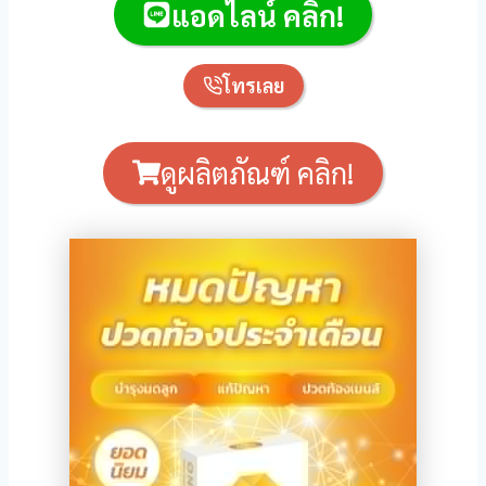
แอดไลน์ คลิก!
nel
nel
โทรเลย
nel
nel
ดูผลิตภัณฑ์ คลิก!
nel
nel
nel
nel
nel
nel