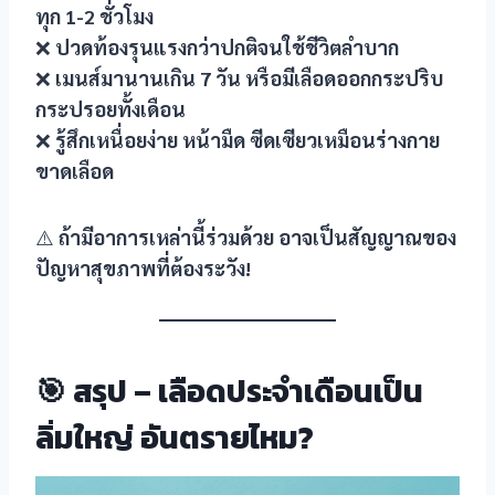
ทุก 1-2 ชั่วโมง
❌
ปวดท้องรุนแรงกว่าปกติจนใช้ชีวิตลำบาก
nel
❌
เมนส์มานานเกิน 7 วัน หรือมีเลือดออกกระปริบ
nel
กระปรอยทั้งเดือน
❌
รู้สึกเหนื่อยง่าย หน้ามืด ซีดเซียวเหมือนร่างกาย
nel
ขาดเลือด
nel
⚠️
ถ้ามีอาการเหล่านี้ร่วมด้วย อาจเป็นสัญญาณของ
nel
ปัญหาสุขภาพที่ต้องระวัง!
nel
nel
🎯 สรุป – เลือดประจำเดือนเป็น
nel
ลิ่มใหญ่ อันตรายไหม?