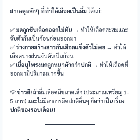
nel
สาเหตุหลักๆ ที่ทำให้เลือดเป็นลิ่ม
ได้แก่:
nel
✅
มดลูกขับเลือดออกไม่ทัน
→ ทำให้เลือดสะสมและ
nel
จับตัวกันเป็นก้อนก่อนออกมา
✅
ร่างกายสร้างสารกันเลือดแข็งตัวไม่พอ
→ ทำให้
ın al
เลือดบางส่วนจับตัวเป็นก้อน
ın al
✅
เยื่อบุโพรงมดลูกหนาตัวกว่าปกติ
→ ทำให้เลือดที่
ออกมามีปริมาณมากขึ้น
nel
💡
ข่าวดี!
ถ้าลิ่มเลือดมีขนาดเล็ก (ประมาณเหรียญ 1-
nel
5 บาท) และไม่มีอาการผิดปกติอื่นๆ
ถือว่าเป็นเรื่อง
nel
ปกติของรอบเดือน!
nel
nel