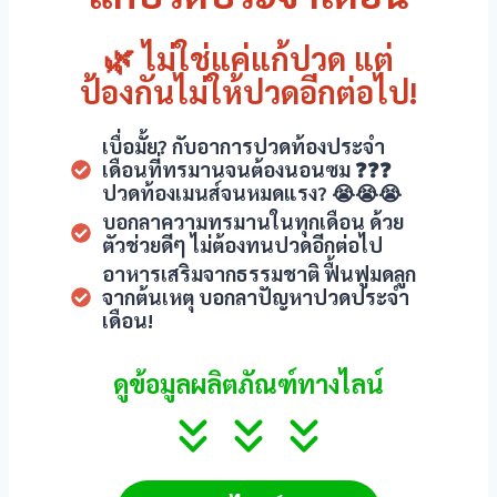
nel
🌿 ไม่ใช่แค่แก้ปวด แต่
nel
ป้องกันไม่ให้ปวดอีกต่อไป!
nel
เบื่อมั้ย? กับอาการปวดท้องประจำ
nel
เดือนที่ทรมานจนต้องนอนซม ❓❓❓
ปวดท้องเมนส์จนหมดแรง? 😭😭😭
nel
บอกลาความทรมานในทุกเดือน ด้วย
ตัวช่วยดีๆ ไม่ต้องทนปวดอีกต่อไป
nel
อาหารเสริมจากธรรมชาติ ฟื้นฟูมดลูก
จากต้นเหตุ บอกลาปัญหาปวดประจำ
nel
เดือน!
nel
ดูข้อมูลผลิตภัณฑ์ทางไลน์
nel