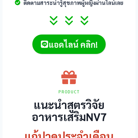
ติดตามสาระน่ารู้สุขภาพผู้หญิงผ่านไลน์เลย
k
แอดไลน์ คลิก!
ın al
nel
PRODUCT
nel
แนะนำสูตรวิจัย
nel
อาหารเสริมNV7
nel
แก้ปวดประจำเดือน