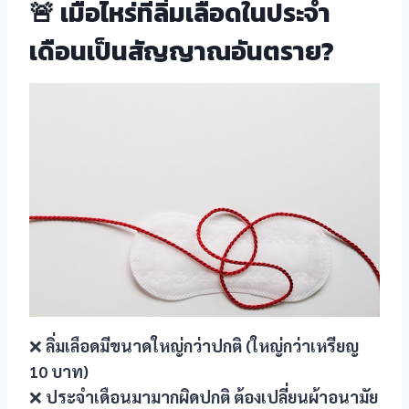
🚨 เมื่อไหร่ที่ลิ่มเลือดในประจำ
nel
เดือนเป็นสัญญาณอันตราย?
nel
nel
nel
nel
nel
nel
nel
❌
ลิ่มเลือดมีขนาดใหญ่กว่าปกติ (ใหญ่กว่าเหรียญ
nel
10 บาท)
❌
ประจำเดือนมามากผิดปกติ ต้องเปลี่ยนผ้าอนามัย
nel