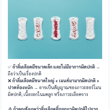
nel
nel
nel
✅
ถ้าลิ่มเลือดมีขนาดเล็ก และไม่มีอาการผิดปกติ
→
nel
ถือว่าเป็นเรื่องปกติ
❌
ถ้าลิ่มเลือดมีขนาดใหญ่ + เมนส์มามากผิดปกติ +
nel
ปวดท้องหนัก
→ อาจเป็นสัญญาณของภาวะฮอร์โมน
ผิดปกติ, เนื้องอกในมดลูก หรือภาวะเลือดจาง
🩸
ถ้าคุณสังเกตว่าลิ่มเลือดที่ออกมาผิดปกติไปจาก