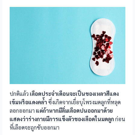
nel
nel
nel
nel
nel
nel
nel
ปกติแล้ว
เลือดประจำเดือนจะเป็นของเหลวสีแดง
nel
เข้มหรือแดงคล้ำ
ซึ่งเกิดจากเยื่อบุโพรงมดลูกที่หลุด
ลอกออกมา
แต่ถ้าหากมีลิ่มเลือดปนออกมาด้วย
nel
แสดงว่าร่างกายมีการแข็งตัวของเลือดในมดลูก
ก่อน
ที่เลือดจะถูกขับออกมา
nel