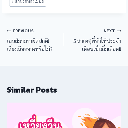
#
แก้ปวดท้องเมนส์
iew
view
Post
PREVIOUS
NEXT
ro
เมนส์มามากผิดปกติ!
5 สาเหตุที่ทำให้ประจำ
navigation
เสี่ยงเลือดจางหรือไม่?
เดือนเป็นลิ่มเลือด!!
view
Similar Posts
l giriş