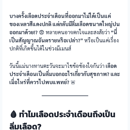
nel
บางครั้งเลือดประจำเดือนที่ออกมาไม่ได้เป็นแค่
ของเหลวสีแดงปกติ แต่กลับมีลิ่มเลือดขนาดใหญ่ปน
nel
ออกมาด้วย!?
😨 หลายคนอาจตกใจและสงสัยว่า
“นี่
nel
เป็นสัญญาณอันตรายหรือเปล่า?”
หรือเป็นแค่เรื่อง
ปกติที่เกิดขึ้นได้ในช่วงมีเมนส์
nel
วันนี้แม่นางทานตะวันจะมาไขข้อข้องใจกันว่า
เลือด
nel
ประจำเดือนเป็นลิ่มบอกอะไรเกี่ยวกับสุขภาพ? และ
nel
เมื่อไหร่ที่ควรไปพบแพทย์?
🚨
nel
nel
🩸 ทำไมเลือดประจำเดือนถึงเป็น
ş
ลิ่มเลือด?