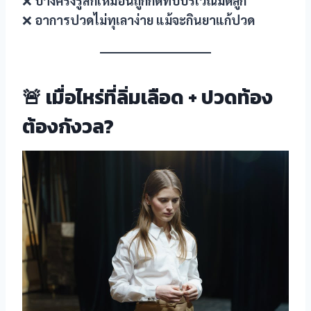
❌
บางครั้งรู้สึกเหมือนถูกกดทับบริเวณมดลูก
❌
อาการปวดไม่ทุเลาง่าย แม้จะกินยาแก้ปวด
🚨 เมื่อไหร่ที่ลิ่มเลือด + ปวดท้อง
ต้องกังวล?