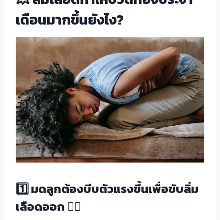
เดือนมากขึ้นยังไง?
1️⃣ มดลูกต้องบีบตัวแรงขึ้นเพื่อขับลิ่ม
เลือดออก 🏋️‍♀️