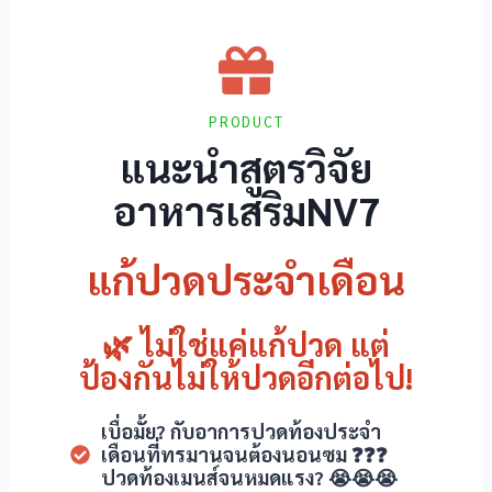
PRODUCT
แนะนำสูตรวิจัย
ew
อาหารเสริมNV7
แก้ปวดประจำเดือน
🌿 ไม่ใช่แค่แก้ปวด แต่
ป้องกันไม่ให้ปวดอีกต่อไป!
เบื่อมั้ย? กับอาการปวดท้องประจำ
เดือนที่ทรมานจนต้องนอนซม ❓❓❓
ปวดท้องเมนส์จนหมดแรง? 😭😭😭