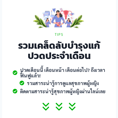
TIPS
รวมเคล็ดลับบำรุงแก้
ปวดประจำเดือน
ş
ปวดเดือนนี้ เดือนหน้า เดือนต่อไป? ถึงเวลา
ฟื้นฟูแล้ว!
รวมสาระน่ารู้การดูแลสุขภาพผู้หญิง
ติดตามสาระน่ารู้สุขภาพผู้หญิงผ่านไลน์เลย