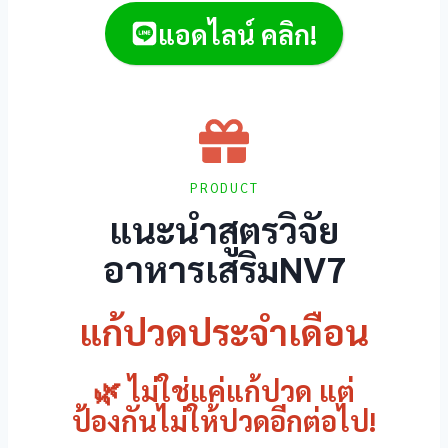
แอดไลน์ คลิก!
ş
PRODUCT
แนะนำสูตรวิจัย
อาหารเสริมNV7
แก้ปวดประจำเดือน
🌿 ไม่ใช่แค่แก้ปวด แต่
ป้องกันไม่ให้ปวดอีกต่อไป!