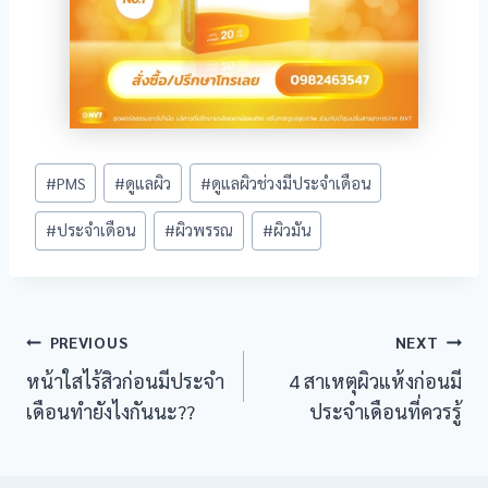
Post
#
PMS
#
ดูแลผิว
#
ดูแลผิวช่วงมีประจำเดือน
Tags:
#
ประจำเดือน
#
ผิวพรรณ
#
ผิวมัน
Post
PREVIOUS
NEXT
หน้าใสไร้สิวก่อนมีประจำ
4 สาเหตุผิวแห้งก่อนมี
navigation
เดือนทำยังไงกันนะ??
ประจำเดือนที่ควรรู้