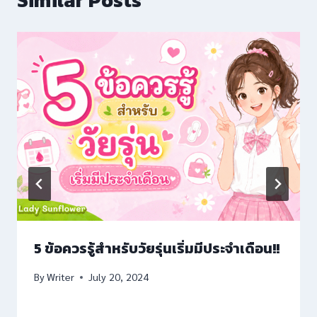
Similar Posts
eritking
nadoluslot
ojobet
ros Maç Tv
eritking
eritking giriş
arsbahis
arsbahis giriş
5 ข้อควรรู้สำหรับวัยรุ่นเริ่มมีประจำเดือน!!
arsbahis
By
Writer
July 20, 2024
rimebahis