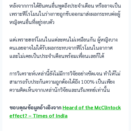
หลังจากการได้ยินคนอื่นพูดถึงประจำเดือน หรืออาจเป็น
acklink Panel
เพราะฟีโรโมนในร่างกายถูกขับออกมาส่งผลกระทบต่อผู้
acklink
หญิงคนอื่นที่อยู่รอบตัว
acklink
แต่เพราะฮอร์โมนในแต่ละคนไม่เหมือนกัน ผู้หญิงบาง
acklink
คนเลยอาจไม่ได้รับผลกระทบจากฟีโรโมนในอากาศ
และไม่เคยเป็นประจำเดือนพร้อมเพื่อนเลยก็ได้
acklink panel
การวิเคราะห์เหล่านี้ยังไม่มีการวิจัยอย่างชัดเจน ทำให้ไม่
acklink panel
สามารถรับประกันความถูกต้องได้ถึง 100% เป็นเพียง
acklink
ความคิดเห็นจากเหล่านักวิจัยและนรีแพทย์เท่านั้น
acklink
ขอบคุณข้อมูลอ้างอิงจาก
Heard of the McClintock
uy Hacklink
effect? – Times of India
acklink