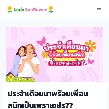
Skip
acklink panel
to
content
acklink panel
acklink paketleri
acklink
acklink
acklink
acklink
acklink panel
ประจำเดือนมาพร้อมเพื่อน
acklink panel
สนิทเป็นเพราะอะไร??
acklink panel