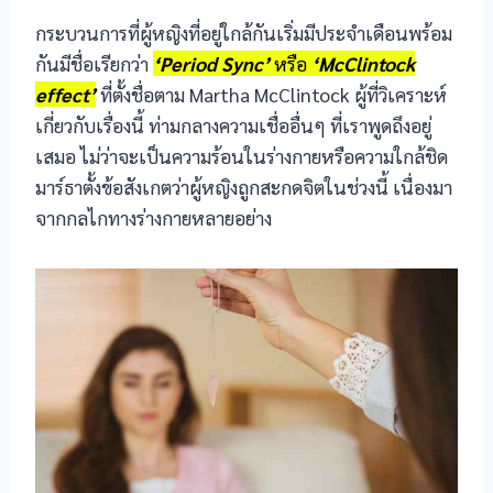
acklink panel
กระบวนการที่ผู้หญิงที่อยู่ใกล้กันเริ่มมีประจำเดือนพร้อม
acklink panel
กันมีชื่อเรียกว่า
‘Period Sync’
หรือ
‘McClintock
effect’
ที่ตั้งชื่อตาม Martha McClintock ผู้ที่วิเคราะห์
acklink panel
เกี่ยวกับเรื่องนี้ ท่ามกลางความเชื่ออื่นๆ ที่เราพูดถึงอยู่
เสมอ ไม่ว่าจะเป็นความร้อนในร่างกายหรือความใกล้ชิด
acklink Panel
มาร์ธาตั้งข้อสังเกตว่าผู้หญิงถูกสะกดจิตในช่วงนี้ เนื่องมา
acklink panel
จากกลไกทางร่างกายหลายอย่าง
acklink panel
acklink Panel
acklink Panel
acklink panel
acklink panel