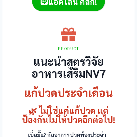
แอดไลน์ คลิก!
acklink panel
acklink panel
acklink panel
acklink panel
PRODUCT
acklink panel
แนะนำสูตรวิจัย
อาหารเสริมNV7
acklink
acklink panel
แก้ปวดประจำเดือน
acklink panel
🌿 ไม่ใช่แค่แก้ปวด แต่
acklink panel
ป้องกันไม่ให้ปวดอีกต่อไป!
acklink panel
เบื่อมั้ย? กับอาการปวดท้องประจำ