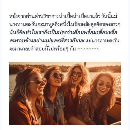
acklink panel
หลังจากผ่านด่านวิชาการน่าเบื้อน่าเบื่อมาแล้ว วันนี้แม่
นางทานตะวันจะมาพูดถึงหนึ่งในข้อสงสัยสุดฮิตของสาวๆ
acklink panel
นั่นก็คือ
ทำไมเราถึงเป็นประจำเดือนพร้อมเพื่อนหรือ
acklink panel
คนรอบข้างอย่างแม่และพี่สาวกันนะ
แม่นางทานตะวัน
จะมาเฉลยคำตอบนี้ไปพร้อมๆ กัน ~~~~~~~
acklink panel
acklink Panel
acklink panel
acklink giriş
acklink panel
acklink Panel