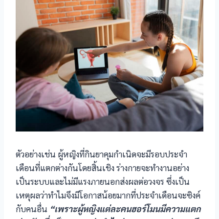
acklink panel
acklink panel
acklink panel
acklink panel
acklink panel
acklink Panel
ตัวอย่างเช่น ผู้หญิงที่กินยาคุมกำเนิดจะมีรอบประจำ
lluminati
เดือนที่แตกต่างกันโดยสิ้นเชิง ร่างกายจะทำงานอย่าง
acklink
เป็นระบบและไม่มีแรงภายนอกส่งผลต่อวงจร ซึ่งเป็น
เหตุผลว่าทำไมจึงมีโอกาสน้อยมากที่ประจำเดือนจะซิงค์
acklink Panel
กับคนอื่น
“เพราะผู้หญิงแต่ละคน
ฮอร์โมน
มีความแตก