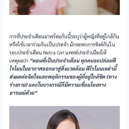
acklink panel
acklink satın al
acklink satın al
การที่ประจำเดือนมาพร้อมกันนี้ระบุว่าผู้หญิงที่อยู่ใกล้กัน
หรือใช้เวลาร่วมกันเป็นประจำ มักจะพบการซิงค์กันใน
acklink Panel
รอบประจำเดือน Netra Giri แพทย์ประจำเมืองให้
acklink panel
เหตุผลว่า
“ตอนที่เป็นประจำเดือน ทุกคนจะปล่อยฟี
โรโมนในอากาศออกมาสู่สิ่งแวดล้อม ฟีโรโมนเหล่านี้
acklink panel
ส่งผลต่อจิตใจและพฤติกรรมของผู้ที่อยู่ใกล้ชิด (ทาง
ร่างกาย) และในบางกรณีก็มีความเชื่อมโยงทาง
acklink Panel
อารมณ์ด้วย”
acklink panel
acklink panel
acklink panel