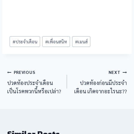
rimology review
ojobet giriş
Post
ojobet
#
ประจำเดือน
#
เพื่อนสนิท
#
เมนส์
Tags:
erobet
ojobet güncel giriş
Post
PREVIOUS
NEXT
ulibet
ปวดท้องประจำเดือน
ปวดท้องก่อนมีประจำ
navigation
เป็นโรคพวกนี้หรือเปล่า?
เดือน เกิดจากอะไรนะ??
izipal
ojobet güncel giriş
ulibet