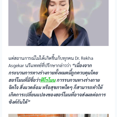
acklink panel
acklink panel
acklink panel
acklink panel
acklink panel
แต่สถานการณ์ไม่ได้เกิดขึ้นกับทุกคน Dr. Rekha
Asgekar นรีแพทย์ที่ปรึกษากล่าวว่า
“เนื่องจาก
acklink panel
กระบวนการทางร่างกายทั้งหมดนี้ถูกควบคุมโดย
ฮอร์โมนที่มีชื่อว่า
ฟีโรโมน
การรบกวนทางร่างกาย
acklink panel
จิตใจ สิ่งแวดล้อม หรือสุขภาพใดๆ ก็สามารถทำให้
acklink panel
เกิดการเปลี่ยนแปลงของฮอร์โมนที่อาจส่งผลต่อการ
ซิงค์กันได้”
acklink panel
acklink panel