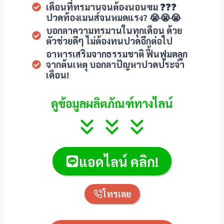
acklink panel
เดือนที่ทรมานจนต้องนอนซม ❓❓❓
ปวดท้องเมนส์จนหมดแรง? 😭😭😭
acklink panel
บอกลาความทรมานในทุกเดือน ด้วย
ตัวช่วยดีๆ ไม่ต้องทนปวดอีกต่อไป
acklink panel
อาหารเสริมจากธรรมชาติ ฟื้นฟูมดลูก
จากต้นเหตุ บอกลาปัญหาปวดประจำ
เดือน!
acklink panel
acklink panel
ดูข้อมูลผลิตภัณฑ์ทางไลน์
acklink panel
acklink panel
แอดไลน์ คลิก!
acklink panel
asal oku
โทรเลย
acklink satın al