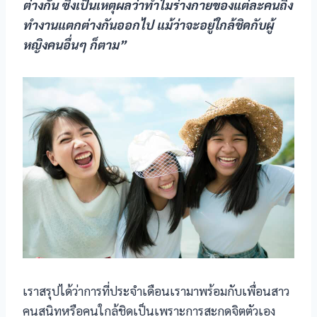
ต่างกัน ซึ่งเป็นเหตุผลว่าทำไมร่างกายของแต่ละคนถึง
acklink
ทำงานแตกต่างกันออกไป แม้ว่าจะอยู่ใกล้ชิดกับผู้
acklink panel
หญิงคนอื่นๆ ก็ตาม”
acklink Panel
acklink Panel
acklink Panel
asal Oku
acklink
acklink panel
acklink panel
เราสรุปได้ว่าการที่ประจำเดือนเรามาพร้อมกับเพื่อนสาว
acklink panel
คนสนิทหรือคนใกล้ชิดเป็นเพราะการสะกดจิตตัวเอง