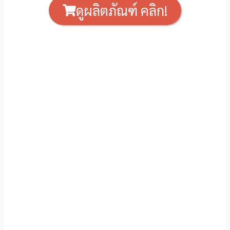
ดูผลิตภัณฑ์ คลิก!
acklink Panel
lpha Fuel Pro
oostaro review
rain Savior Review
ervEase
itric Boost
itric Boost Ultra
u sleep review
rimology review
lpha fuel pro