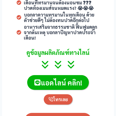
เดือนที่ทรมานจนต้องนอนซม ❓❓❓
ปวดท้องเมนส์จนหมดแรง? 😭😭😭
บอกลาความทรมานในทุกเดือน ด้วย
ตัวช่วยดีๆ ไม่ต้องทนปวดอีกต่อไป
al
อาหารเสริมจากธรรมชาติ ฟื้นฟูมดลูก
จากต้นเหตุ บอกลาปัญหาปวดประจำ
เดือน!
ดูข้อมูลผลิตภัณฑ์ทางไลน์
แอดไลน์ คลิก!
โทรเลย