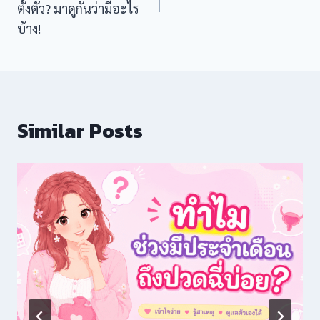
ตั้งตัว? มาดูกันว่ามีอะไร
บ้าง!
w
view
Similar Posts
tra
ew