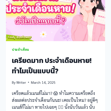
บ่อย?
iriş
ประจำเดือน
üncel giriş
เครียดมาก ประจำเดือนหาย!
ทำไมเป็นแบบนี้?
iş
By
Writer
March 14, 2025
เครียดแล้วเมนส์ไม่มา? 😱 ทำไมความเครียดถึง
bet
ส่งผลต่อประจำเดือนกันนะ! เคยเป็นไหม? อยู่ดีๆ
เมนส์ก็ไม่มา หายไปเฉยๆ 😵‍💫 นั่งนับวันแล้ว นับ
ri