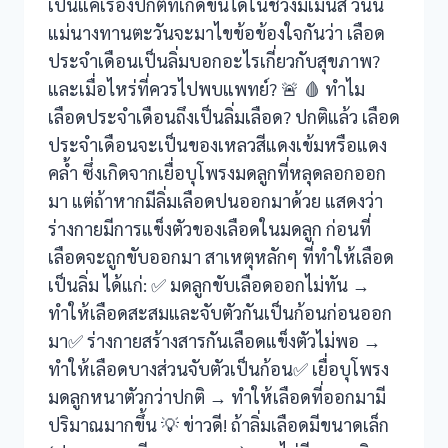
เป็นแค่เรื่องปกติที่เกิดขึ้นได้ในช่วงมีเมนส์ วันนี้
nel
แม่นางทานตะวันจะมาไขข้อข้องใจกันว่า เลือด
nel
ประจำเดือนเป็นลิ่มบอกอะไรเกี่ยวกับสุขภาพ?
และเมื่อไหร่ที่ควรไปพบแพทย์? 🚨 🩸 ทำไม
nel
เลือดประจำเดือนถึงเป็นลิ่มเลือด? ปกติแล้ว เลือด
ประจำเดือนจะเป็นของเหลวสีแดงเข้มหรือแดง
nel
คล้ำ ซึ่งเกิดจากเยื่อบุโพรงมดลูกที่หลุดลอกออก
nel
มา แต่ถ้าหากมีลิ่มเลือดปนออกมาด้วย แสดงว่า
ร่างกายมีการแข็งตัวของเลือดในมดลูก ก่อนที่
nel
เลือดจะถูกขับออกมา สาเหตุหลักๆ ที่ทำให้เลือด
เป็นลิ่ม ได้แก่: ✅ มดลูกขับเลือดออกไม่ทัน →
nel
ทำให้เลือดสะสมและจับตัวกันเป็นก้อนก่อนออก
nel
มา✅ ร่างกายสร้างสารกันเลือดแข็งตัวไม่พอ →
ทำให้เลือดบางส่วนจับตัวเป็นก้อน✅ เยื่อบุโพรง
nel
มดลูกหนาตัวกว่าปกติ → ทำให้เลือดที่ออกมามี
nel
ปริมาณมากขึ้น 💡 ข่าวดี! ถ้าลิ่มเลือดมีขนาดเล็ก