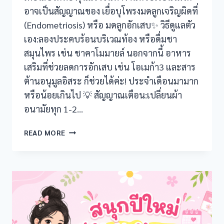
อาจเป็นสัญญาณของ เยื่อบุโพรงมดลูกเจริญผิดที่
(Endometriosis) หรือ มดลูกอักเสบ✨ วิธีดูแลตัว
เอง:ลองประคบร้อนบริเวณท้อง หรือดื่มชา
สมุนไพร เช่น ชาคาโมมายล์ นอกจากนี้ อาหาร
เสริมที่ช่วยลดการอักเสบ เช่น โอเมก้า3 และสาร
ต้านอนุมูลอิสระ ก็ช่วยได้ค่ะ! ประจำเดือนมามาก
หรือน้อยเกินไป 💡 สัญญาณเตือน:เปลี่ยนผ้า
อนามัยทุก 1-2…
5
READ MORE
สัญญาณ!
สุขภาพ
ประจำ
เดือน
ที่
คุณ
ควร
ใส่ใจ