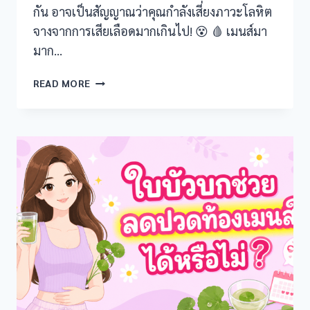
กัน อาจเป็นสัญญาณว่าคุณกำลังเสี่ยงภาวะโลหิต
จางจากการเสียเลือดมากเกินไป! 😵 🩸 เมนส์มา
nel
มาก…
เมนส์
READ MORE
มา
nel
มาก
ผิด
nel
ปกติ!
เสี่ยง
เลือด
จาง
nel
หรือ
ไม่?
nel