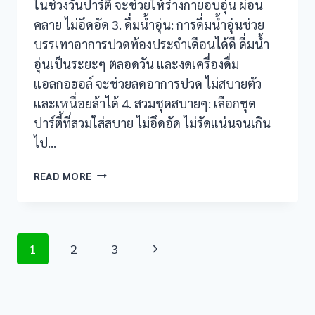
ในช่วงวันปาร์ตี้ จะช่วยให้ร่างกายอบอุ่น ผ่อน
คลาย ไม่อึดอัด 3. ดื่มน้ำอุ่น: การดื่มน้ำอุ่นช่วย
บรรเทาอาการปวดท้องประจำเดือนได้ดี ดื่มน้ำ
อุ่นเป็นระยะๆ ตลอดวัน และงดเครื่องดื่ม
แอลกอฮอล์ จะช่วยลดอาการปวด ไม่สบายตัว
และเหนื่อยล้าได้ 4. สวมชุดสบายๆ: เลือกชุด
ปาร์ตี้ที่สวมใส่สบาย ไม่อึดอัด ไม่รัดแน่นจนเกิน
ไป…
สนุก
READ MORE
ปี
ใหม่
“ไร้
กังวล”
Page
Next
1
2
3
แม้
navigation
ประจำ
Page
เดือน
มา