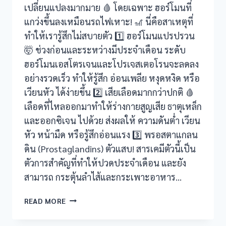
เปลี่ยนแปลงมากมาย 🩸 โดยเฉพาะ ฮอร์โมนที่
nel
แกว่งขึ้นลงเหมือนรถไฟเหาะ! 🎢 นี่คือสาเหตุที่
ทำให้เรารู้สึกไม่สบายตัว 1️⃣ ฮอร์โมนแปรปรวน
🤯 ช่วงก่อนและระหว่างมีประจำเดือน ระดับ
ın al
ฮอร์โมนเอสโตรเจนและโปรเจสเตอโรนจะลดลง
อย่างรวดเร็ว ทำให้รู้สึก อ่อนเพลีย หงุดหงิด หรือ
nel
เวียนหัว ได้ง่ายขึ้น 2️⃣ เสียเลือดมากกว่าปกติ 🩸
Pro
เลือดที่ไหลออกมาทำให้ร่างกายสูญเสีย ธาตุเหล็ก
และออกซิเจน ไปด้วย ส่งผลให้ ความดันต่ำ เวียน
view
หัว หน้ามืด หรือรู้สึกอ่อนแรง 3️⃣ พรอสตาแกลน
ดิน (Prostaglandins) ตัวแสบ! สารเคมีตัวนี้เป็น
 Review
ตัวการสำคัญที่ทำให้ปวดประจำเดือน และยัง
สามารถ กระตุ้นลำไส้และกระเพาะอาหาร…
ปวด
READ MORE
ประจำ
 Ultra
เดือน+เวียน