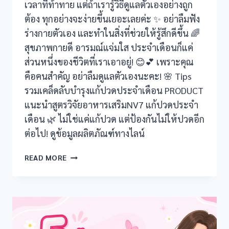
เวลาที่ท้าทาย แต่ถ้าเรารู้วิธีดูแลตัวเองอย่างถูก
ต้อง ทุกอย่างจะง่ายขึ้นเยอะเลยค่ะ ✨ อย่าลืมฟัง
ร่างกายตัวเอง และทำในสิ่งที่ช่วยให้รู้สึกดีขึ้น 🌈
สุขภาพกายดี อารมณ์แจ่มใส ประจำเดือนก็แค่
ส่วนหนึ่งของชีวิตที่เราเอาอยู่! 😊💕 เพราะคุณ
คือคนสำคัญ อย่าลืมดูแลตัวเองนะคะ! 🌸 Tips
รวมเคล็ดลับบำรุงแก้ปวดประจำเดือน PRODUCT
แนะนำสูตรวิจัยอาหารเสริมNV7 แก้ปวดประจำ
เดือน 🌿 ไม่ใช่แค่แก้ปวด แต่ป้องกันไม่ให้ปวดอีก
ต่อไป! ดูข้อมูลผลิตภัณฑ์ทางไลน์
เช็ค
READ MORE
ให้
ชัวร์!
ระหว่าง
มี
ประจำ
เดือน