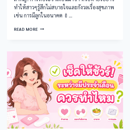
ทำให้สาวๆรู้สึกไม่สบายใจและกังวลเรื่องสุขภาพ
เช่น การมีลูกในอนาคต 🍼…
PCOS
READ MORE
ส่ง
ผล
ต่อ
ประจำ
เดือน
ยัง
ไง
บ้าง?!