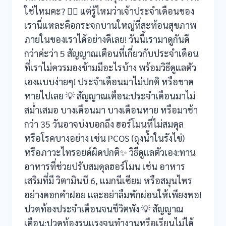
ใช่ไหมคะ? 🤦‍♀️ แต่รู้ไหมว่าเจ้าประจำเดือนของ
เรานี่แหละคือกระจกบานใหญ่ที่สะท้อนสุขภาพ
ภายในของเราได้อย่างดีเลย! วันนี้เรามาดูกันดี
กว่าค่ะว่า 5 สัญญาณเตือนที่เกี่ยวกับประจำเดือน
ที่เราไม่ควรมองข้ามมีอะไรบ้าง พร้อมวิธีดูแลตัว
เองแบบง่ายๆ! ประจำเดือนมาไม่ปกติ หรือขาด
หายไปเลย 💡 สัญญาณเตือน:ประจำเดือนมาไม่
สม่ำเสมอ บางเดือนมา บางเดือนหาย หรือมาช้า
กว่า 35 วันอาจบ่งบอกถึง ฮอร์โมนที่ไม่สมดุล
หรือโรคบางอย่าง เช่น PCOS (ถุงน้ำในรังไข่)
หรือภาวะไทรอยด์ผิดปกติ✨ วิธีดูแลตัวเอง:ทาน
อาหารที่ช่วยปรับสมดุลฮอร์โมน เช่น อาหาร
เสริมที่มี วิตามินบี 6, แมกนีเซียม หรือสมุนไพร
อย่างดอกคำฝอย และอย่าลืมพักผ่อนให้เพียงพอ!
ปวดท้องประจำเดือนจนชีวิตพัง 💡 สัญญาณ
เตือน:ปวดท้องรุนแรงจนทำงานหรือเรียนไม่ได้