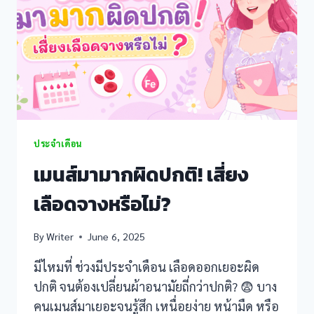
nel
nel
nel
nel
ประจำเดือน
nel
เมนส์มามากผิดปกติ! เสี่ยง
nel
เลือดจางหรือไม่?
nel
By
Writer
June 6, 2025
nel
มีไหมที่ ช่วงมีประจำเดือน เลือดออกเยอะผิด
nel
ปกติ จนต้องเปลี่ยนผ้าอนามัยถี่กว่าปกติ? 😨 บาง
คนเมนส์มาเยอะจนรู้สึก เหนื่อยง่าย หน้ามืด หรือ
nel