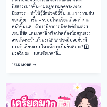
riş
ปัสสาวะมากขึ้น✅ มดลูกบวมกดกระเพาะ
ปัสสาวะ – ทำให้รู้สึกปวดฉี่ถี่ขึ้น 😵‍💫✅ ร่างกายขับ
ของเสียมากขึ้น – ระบบไหลเวียนเลือดทำงาน
หนักขึ้น แต่… ถ้าเรามีอาการ ผิดปกติร่วมด้วย
เช่น ฉี่ขัด แสบเวลาฉี่ หรือปวดท้องน้อยรุนแรง
iriş
อาจต้องระวังแล้วนะ! 🚨 🚨 ปวดฉี่บ่อยช่วงมี
ประจำเดือนแบบไหนที่อาจเป็นอันตราย? 1️⃣
ปวดฉี่บ่อย + แสบขัดเวลาฉี่…
ทำไม
READ MORE
ช่วง
มี
ประจำ
üncel giriş
เดือน
ถึง
iriş
ปวด
ฉี่