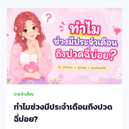
หัว
iew
คลื่นไส้
ปกติ
view
ไหม?
ro
view
ประจำเดือน
l giriş
ทำไมช่วงมีประจำเดือนถึงปวด
ฉี่บ่อย?