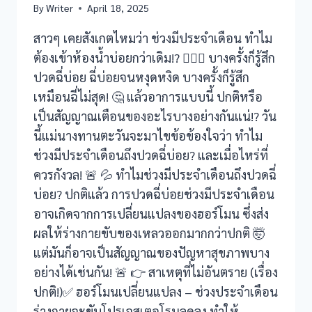
By
Writer
April 18, 2025
l giriş
สาวๆ เคยสังเกตไหมว่า ช่วงมีประจำเดือน ทำไม
ต้องเข้าห้องน้ำบ่อยกว่าเดิม!? 😵‍💫💦 บางครั้งก็รู้สึก
ปวดฉี่บ่อย ฉี่บ่อยจนหงุดหงิด บางครั้งก็รู้สึก
เหมือนฉี่ไม่สุด! 🤔 แล้วอาการแบบนี้ ปกติหรือ
เป็นสัญญาณเตือนของอะไรบางอย่างกันแน่!? วัน
นี้แม่นางทานตะวันจะมาไขข้อข้องใจว่า ทำไม
ช่วงมีประจำเดือนถึงปวดฉี่บ่อย? และเมื่อไหร่ที่
ควรกังวล! 🚨 💦 ทำไมช่วงมีประจำเดือนถึงปวดฉี่
บ่อย? ปกติแล้ว การปวดฉี่บ่อยช่วงมีประจำเดือน
อาจเกิดจากการเปลี่ยนแปลงของฮอร์โมน ซึ่งส่ง
ผลให้ร่างกายขับของเหลวออกมากกว่าปกติ 🤯
แต่มันก็อาจเป็นสัญญาณของปัญหาสุขภาพบาง
iş
อย่างได้เช่นกัน! 🚨 👉 สาเหตุที่ไม่อันตราย (เรื่อง
ปกติ!)✅ ฮอร์โมนเปลี่ยนแปลง – ช่วงประจำเดือน
ร่างกายจะขับโปรเจสเตอโรนลดลง ทำให้