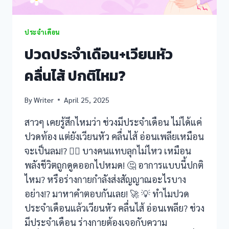
nel
nel
ประจำเดือน
ปวดประจำเดือน+เวียนหัว
nel
คลื่นไส้ ปกติไหม?
nel
By
Writer
April 25, 2025
nel
สาวๆ เคยรู้สึกไหมว่า ช่วงมีประจำเดือน ไม่ได้แค่
nel
ปวดท้อง แต่ยังเวียนหัว คลื่นไส้ อ่อนเพลียเหมือน
nel
จะเป็นลม!? 😵‍💫 บางคนแทบลุกไม่ไหว เหมือน
พลังชีวิตถูกดูดออกไปหมด! 🤔 อาการแบบนี้ปกติ
nel
ไหม? หรือร่างกายกำลังส่งสัญญาณอะไรบาง
อย่าง!? มาหาคำตอบกันเลย! 🚀 💡 ทำไมปวด
nel
ประจำเดือนแล้วเวียนหัว คลื่นไส้ อ่อนเพลีย? ช่วง
nel
มีประจำเดือน ร่างกายต้องเจอกับความ