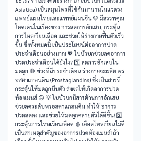
อะไร? ทำไมถึงดีต่อร่างกาย? ใบบัวบก (Centella
Asiatica) เป็นสมุนไพรที่ใช้กันมานานในแวดวง
แพทย์แผนไทยและแพทย์แผนจีน 💚 มีสรรพคุณ
k
โดดเด่นในเรื่องของ การลดการอักเสบ, กระตุ้น
การไหลเวียนเลือด และช่วยให้ร่างกายฟื้นตัวเร็ว
ขึ้น ซึ่งทั้งหมดนี้ เป็นประโยชน์ต่ออาการปวด
ประจำเดือนอย่างมาก! 💖 ใบบัวบกช่วยลดอาการ
ปวดประจำเดือนได้ยังไง? 1️⃣ ลดการอักเสบใน
ın al
มดลูก 🛑 ช่วงที่มีประจำเดือน ร่างกายจะผลิต พร
อสตาแกลนดิน (Prostaglandins) ซึ่งเป็นสารที่
nel
กระตุ้นให้มดลูกบีบตัว ส่งผลให้เกิดอาการปวด
ท้องเมนส์ 😖 💡 ใบบัวบกมีสารต้านการอักเสบ
nel
ช่วยลดระดับพรอสตาแกลนดิน ทำให้ อาการ
nel
ปวดลดลง และช่วยให้มดลูกคลายตัวได้ดีขึ้น! 2️⃣
กระตุ้นการไหลเวียนเลือด 🩸 เลือดไหลเวียนไม่ดี
nel
เป็นสาเหตุสำคัญของอาการปวดท้องเมนส์! ถ้า