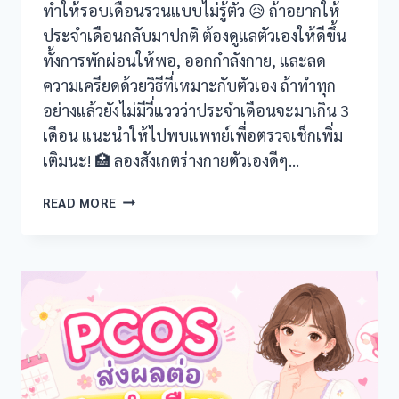
ทำให้รอบเดือนรวนแบบไม่รู้ตัว 😥 ถ้าอยากให้
ประจำเดือนกลับมาปกติ ต้องดูแลตัวเองให้ดีขึ้น
ทั้งการพักผ่อนให้พอ, ออกกำลังกาย, และลด
ความเครียดด้วยวิธีที่เหมาะกับตัวเอง ถ้าทำทุก
อย่างแล้วยังไม่มีวี่แววว่าประจำเดือนจะมาเกิน 3
เดือน แนะนำให้ไปพบแพทย์เพื่อตรวจเช็กเพิ่ม
เติมนะ! 🏥 ลองสังเกตร่างกายตัวเองดีๆ…
เครียด
READ MORE
มาก
ประจำ
เดือน
หาย!
ทำไม
เป็น
แบบ
นี้?