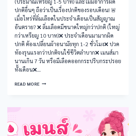
(ประมาณเหรียญ 1-5 บาท) และไม่มีอาการผิด
nel
ปกติอื่นๆ ถือว่าเป็นเรื่องปกติของรอบเดือน! 🚨
เมื่อไหร่ที่ลิ่มเลือดในประจำเดือนเป็นสัญญาณ
nel
อันตราย? ❌ ลิ่มเลือดมีขนาดใหญ่กว่าปกติ (ใหญ่
nel
กว่าเหรียญ 10 บาท)❌ ประจำเดือนมามากผิด
ปกติ ต้องเปลี่ยนผ้าอนามัยทุก 1-2 ชั่วโมง❌ ปวด
ın al
ท้องรุนแรงกว่าปกติจนใช้ชีวิตลำบาก❌ เมนส์มา
นานเกิน 7 วัน หรือมีเลือดออกกระปริบกระปรอย
ın al
ทั้งเดือน❌…
nel
ประจำ
READ MORE
เดือน
nel
เป็น
ลิ่ม
nel
เลือด!
อันตราย
nel
หรือ
ปกติ?
nel