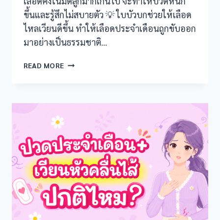
เลือดคั่งในมดลูกมากเกินไป จะทำให้ปวดหนัก
nel
ขึ้นและรู้สึกไม่สบายตัว 💡 ใบบัวบกช่วยให้เลือด
nel
ไหลเวียนดีขึ้น ทำให้เลือดประจำเดือนถูกขับออก
มาอย่างเป็นธรรมชาติ…
nel
ใบ
READ MORE
nel
บัวบก
ช่วย
nel
ลด
ปวด
nel
ท้อง
เมนส์
nel
ได้
หรือ
nel
ไม่?
nel