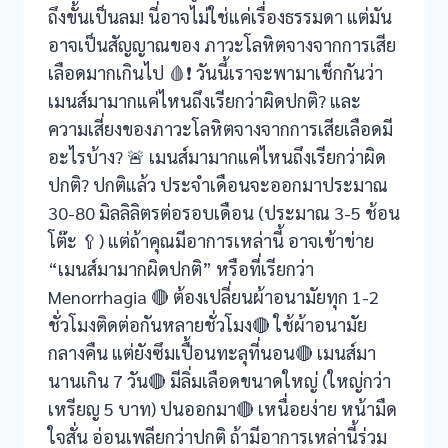
ถึงขั้นเป็นลม! นี่อาจไม่ใช่แค่เรื่องธรรมดา แต่มัน
อาจเป็นสัญญาณของ ภาวะโลหิตจางจากการเสีย
nel
เลือดมากเกินไป 🩸❗ วันนี้เราจะพามาเช็กกันว่า
nel
เมนส์มามากแค่ไหนถึงเรียกว่าผิดปกติ? และ
ความเสี่ยงของภาวะโลหิตจางจากการเสียเลือดมี
nel
อะไรบ้าง? 🚨 เมนส์มามากแค่ไหนถึงเรียกว่าผิด
nel
ปกติ? ปกติแล้ว ประจำเดือนจะออกมาประมาณ
30-80 มิลลิลิตรต่อรอบเดือน (ประมาณ 3-5 ช้อน
nel
โต๊ะ 🥄) แต่ถ้าคุณมีอาการเหล่านี้ อาจเข้าข่าย
“เมนส์มามากผิดปกติ” หรือที่เรียกว่า
nel
Menorrhagia 🔴 ต้องเปลี่ยนผ้าอนามัยทุก 1-2
nel
ชั่วโมงติดต่อกันหลายชั่วโมง🔴 ใช้ผ้าอนามัย
กลางคืน แต่ยังซึมเปื้อนทะลุที่นอน🔴 เมนส์มา
nel
นานเกิน 7 วัน🔴 มีลิ่มเลือดขนาดใหญ่ (ใหญ่กว่า
เหรียญ 5 บาท) ปนออกมา🔴 เหนื่อยง่าย หน้ามืด
ใจสั่น อ่อนเพลียกว่าปกติ ถ้ามีอาการเหล่านี้ร่วม