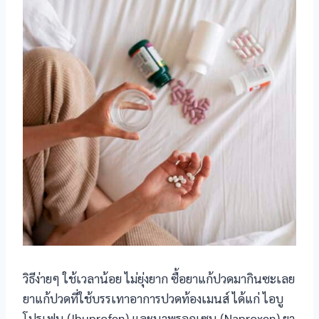
 panel
 panel
 panel
satın al
satın al
 Panel
 panel
 panel
 Panel
วิธีง่ายๆ ใช้เวลาน้อย ไม่ยุ่งยาก ซื้อยาแก้ปวดมากินซะเลย
ยาแก้ปวดที่ใช้บรรเทาอาการปวดท้องเมนส์ ได้แก่ ไอบู
 panel
โปรเฟน (Ibuprofen) และนาพรอกเซน (Naproxen) ยา