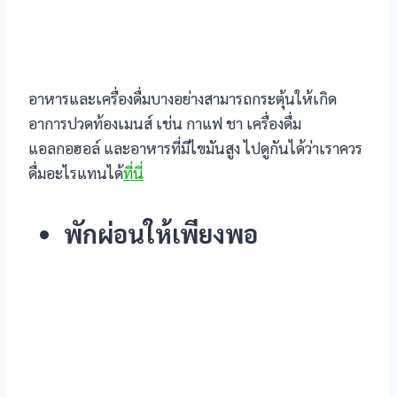
 panel
u
อาหารและเครื่องดื่มบางอย่างสามารถกระตุ้นให้เกิด
satın al
อาการปวดท้องเมนส์ เช่น กาแฟ ชา เครื่องดื่ม
 Panel
แอลกอฮอล์ และอาหารที่มีไขมันสูง ไปดูกันได้ว่าเราควร
ดื่มอะไรแทนได้
ที่นี่
el Pro
 review
พักผ่อนให้เพียงพอ
ior Review
e
ost
ost Ultra