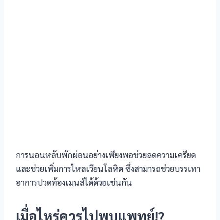
review
 review
l pro
 review
riş
การนอนหลับพักผ่อนอย่างเพียงพอช่วยลดความเครียด
และช่วยเพิ่มการไหลเวียนโลหิต ซึ่งสามารถช่วยบรรเทา
üncel giriş
อาการปวดท้องเมนส์ได้ด้วยเช่นกัน
เมื่อไหร่ควรไปพบแพทย์!?