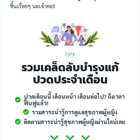
ขึ้นเรื่อยๆ นะเจ้าคะ!!
riş
ort
t giriş
TIPS
รวมเคล็ดลับบำรุงแก้
t güncel giriş
ปวดประจำเดือน
t
 giriş
ปวดเดือนนี้ เดือนหน้า เดือนต่อไป? ถึงเวลา
ฟื้นฟูแล้ว!
รวมสาระน่ารู้การดูแลสุขภาพผู้หญิง
ติดตามสาระน่ารู้สุขภาพผู้หญิงผ่านไลน์เลย
shabet
eleri