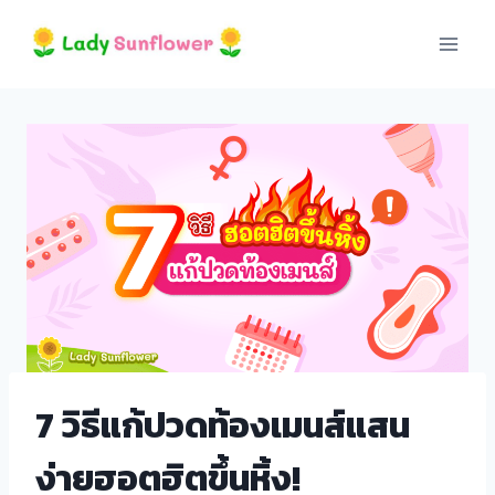
Skip
 panel
to
content
 panel
paketleri
7 วิธีแก้ปวดท้องเมนส์แสน
 panel
ง่ายฮอตฮิตขึ้นหิ้ง!
 panel