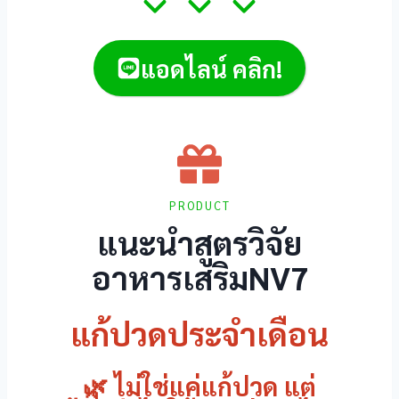
eleri
แอดไลน์ คลิก!
vant
PRODUCT
แนะนำสูตรวิจัย
อาหารเสริมNV7
แก้ปวดประจำเดือน
🌿 ไม่ใช่แค่แก้ปวด แต่