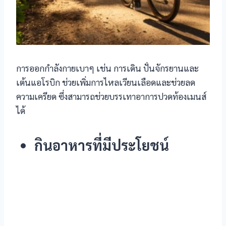
link
การออกกำลังกายเบาๆ เช่น การเดิน ปั่นจักรยานและ
เต้นแอโรบิก ช่วยเพิ่มการไหลเวียนเลือดและช่วยลด
ความเครียด ซึ่งสามารถช่วยบรรเทาอาการปวดท้องเมนส์
ได้
satın al
 panel
กินอาหารที่มีประโยชน์
 panel
 panel
 panel