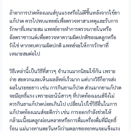
 giriş
ถ้าอาการปวดท้องเมนส์รุนแรงหรือไม่ดีขึ้นหลังจากใช้ยา
is
แก้ปวด ควรไปพบแพทย์เพื่อตรวจหาสาเหตุและรับการ
รักษาที่เหมาะสม แพทย์อาจทำการตรวจภายในหรือ
is
อัลตราซาวนด์เพื่อตรวจหาความผิดปกติของมดลูกหรือ
s Giriş
รังไข่ หากพบความผิดปกติ แพทย์จะให้การรักษาที่
เหมาะสมต่อไป
ลน์
วิธีเหล่านี้เป็นวิธีที่สาวๆ จำนวนมากนิยมใช้กัน เพราะ
ง่าย สะดวกและเห็นผลลัพท์เร็วมาก แต่บางวิธีก็อาจส่ง
ผลในระยะยาว เช่น การกินยาแก้ปวด ส่วนมากยาแก้ปวด
จะมีฤทธิ์แรง เพราะฉะนัน้สาวๆ ที่ปวดท้องเมนส์จึงไม่
t güncel giriş
ควรกินยาแก้ปวดบ่อยเกินไป เปลี่ยนไปใช้วิธีอื่นในการ
แก้ปวดท้องเมนส์จะดีกว่า เช่น การออกกำลังช่วยให้
n giriş
กล้ามเนื้อมดลูกผ่อนคลายหรือการดื่มเครื่องดื่มที่มีฤทธิ์
t
ร้อน แม่นางทานตะวันหวังว่ามดลูกของทุกคนจะแข็งแรง