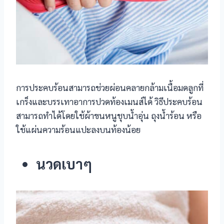
 panel
 panel
 panel
การประคบร้อนสามารถช่วยผ่อนคลายกล้ามเนื้อมดลูกที่
 panel
เกร็งและบรรเทาอาการปวดท้องเมนส์ได้ วิธีประคบร้อน
 panel
สามารถทำได้โดยใช้ผ้าขนหนูชุบน้ำอุ่น ถุงน้ำร้อน หรือ
ใช้แผ่นความร้อนแปะลงบนท้องน้อย
 panel
นวดเบาๆ
 panel
 Panel
i