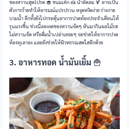
ของหวานสุดโปรด 🧁 ขนมเค้ก 🍰 น้ำอัดลม 🍹 อาจเป็น
ตัวการร้ายทำให้อารมณ์แปรปรวน หงุดหงิดง่าย ร่างกาย
บวมน้ำ อีกทั้งยังไปกระตุ้นอาการปวดท้องประจำเดือนให้
รุนแรงขึ้น ช่วงนี้ลองงดของหวานจัดๆ หันมากินผลไม้รส
ไม่หวานจัด หรือดื่มน้ำเปล่าเยอะๆ จะช่วยให้อาการปวด
ท้องทุเลาลง และยังช่วยให้ผิวพรรณสดใสอีกด้วย
3. อาหารทอด น้ำมันเยิ้ม
🍟