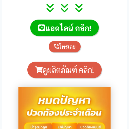
แอดไลน์ คลิก!
โทรเลย
ดูผลิตภัณฑ์ คลิก!