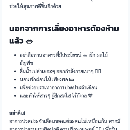
ช่วยให้สุขภาพดีขึ้นอีกด้วย
นอกจากการเลี่ยงอาหารต้องห้าม
แล้ว
🥗
อย่าลืมทานอาหารที่มีประโยชน์ 🥗 ผัก ผลไม้
ธัญพืช
ดื่มน้ำเปล่าเยอะๆ ออกกำลังกายเบาๆ 🏃‍♀️
นอนพักผ่อนให้เพียงพอ 🛌
เพื่อช่วยบรรเทาอาการปวดประจำเดือน
และทำให้สาวๆ รู้สึกสดใส ไร้กังวล 💙
อย่าลืม!
อาการปวดประจำเดือนของแต่ละคนไม่เหมือนกัน หากมี
อาการปวดรุนแรงผิดปกติ ควรปรึกษาแพทย์ 👨‍⚕️ เพื่อรับ