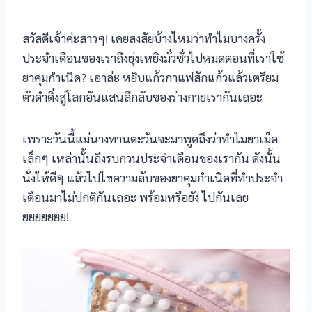
l
สวัสดีเจ้าค่ะสาวๆ! เคยสงสัยบ้างไหมว่าทำไมบางครั้ง
ประจำเดือนของเราถึงยุ่งเหยิงมั่วซั่วไปหมดตอนที่เราใช้
l
ยาคุมกำเนิด? เอาล่ะ หยิบแก้วกาแฟสักแก้วแล้วเตรียม
l
ตัวดำดิ่งสู่โลกอันแสนลึกลับของร่างกายเรากันเถอะ
l
เพราะวันนี้แม่นางทานตะวันจะมาพูดถึงว่าทำไมยาเม็ด
เล็กๆ เหล่านั้นถึงรบกวนประจำเดือนของเรากัน ดังนั้น
l
นั่งให้ดีๆ แล้วไปไขความลับของยาคุมกำเนิดที่ทำประจำ
l
เดือนมาไม่ปกติกันเถอะ พร้อมหรือยัง ไปกันเลย
ยยยยยยย!
l
l