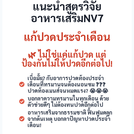
แนะนำสูตรวิจัย
อาหารเสริมNV7
แก้ปวดประจำเดือน
🌿 ไม่ใช่แค่แก้ปวด แต่
ป้องกันไม่ให้ปวดอีกต่อไป!
 al
เบื่อมั้ย? กับอาการปวดท้องประจำ
l
เดือนที่ทรมานจนต้องนอนซม ❓❓❓
ปวดท้องเมนส์จนหมดแรง? 😭😭😭
l
บอกลาความทรมานในทุกเดือน ด้วย
ตัวช่วยดีๆ ไม่ต้องทนปวดอีกต่อไป
l
อาหารเสริมจากธรรมชาติ ฟื้นฟูมดลูก
จากต้นเหตุ บอกลาปัญหาปวดประจำ
l
เดือน!