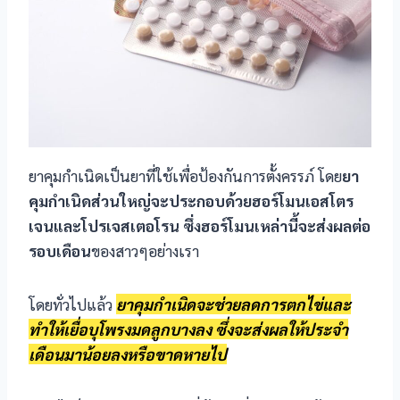
l
l
l
l
l
ยาคุมกำเนิดเป็นยาที่ใช้เพื่อป้องกันการตั้งครรภ์ โดย
ยา
คุมกำเนิดส่วนใหญ่จะประกอบด้วยฮอร์โมนเอสโตร
l
เจนและโปรเจสเตอโรน ซึ่งฮอร์โมนเหล่านี้จะส่งผลต่อ
รอบเดือน
ของสาวๆอย่างเรา
l
l
โดยทั่วไปแล้ว
ยาคุมกำเนิดจะช่วยลดการตกไข่และ
ทำให้เยื่อบุโพรงมดลูกบางลง ซึ่งจะส่งผลให้ประจำ
l
เดือนมาน้อยลงหรือขาดหายไป
l