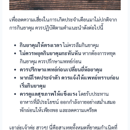
l
เพื่อลดความเสี่ยงในการเกิดประจำเดือนมาไม่ปกติจาก
l
การกินยาคุม ควรปฏิบัติตามคำแนะนำดังต่อไปนี้
l
กินยาคุมให้ตรงเวลา
ไม่ควรลืมกินยาคุม
ไม่ควรหยุดกินยาคุมกะทันหัน
หากต้องการหยุด
l
กินยาคุม ควรปรึกษาแพทย์ก่อน
l
ควรปรึกษาแพทย์ก่อนเปลี่ยนยี่ห้อยาคุม
หากมีโรคประจำตัว ควรแจ้งให้แพทย์ทราบก่อน
l
เริ่มกินยาคุม
l
ควรดูแลสุขภาพให้แข็งแรง
โดยรับประทาน
อาหารที่มีประโยชน์ ออกกำลังกายอย่างสม่ำเสมอ
l
พักผ่อนให้เพียงพอ และลดความเครียด
เอาล่ะเจ้าค่ะ สาวๆ! นี่คือสาเหตุทั้งหมดที่ยาคุมกำเนิดที่