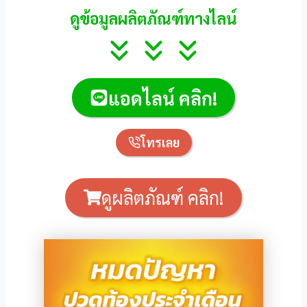
l
ดูข้อมูลผลิตภัณฑ์ทางไลน์
l
l
แอดไลน์ คลิก!
l
l
โทรเลย
l
l
ดูผลิตภัณฑ์ คลิก!
l
l