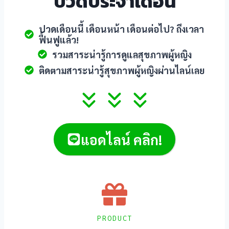
ปวดประจำเดือน
l
ปวดเดือนนี้ เดือนหน้า เดือนต่อไป? ถึงเวลา
l
ฟื้นฟูแล้ว!
รวมสาระน่ารู้การดูแลสุขภาพผู้หญิง
l
ติดตามสาระน่ารู้สุขภาพผู้หญิงผ่านไลน์เลย
l
แอดไลน์ คลิก!
l
l
PRODUCT