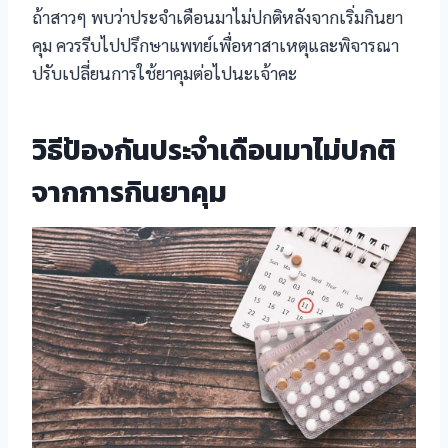
ถ้าสาวๆ พบว่าประจำเดือนมาไม่ปกติหลังจากเริ่มกินยา
l
คุม ควรรีบไปปรึกษาแพทย์เพื่อหาสาเหตุและพิจารณา
ปรับเปลี่ยนการใช้ยาคุมต่อไปนะเจ้าคะ
l
l
วิธีป้องกันประจำเดือนมาไม่ปกติ
l
จากการกินยาคุม
l
l
l
l
l
l