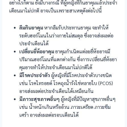
อย่างไรก็ตาม ยังมีบางกรณี ที่ผู้หญิงที่กินยาคุมแล้วประจำ
l
เดือนมาไม่ปกติ อาจเป็นเพราะสาเหตุดังต่อไปนี้
l
ลืมกินยาคุม
หากลืมรับประทานยาคุม จะทำให้
l
ระดับฮอร์โมนในร่างกายไม่สมดุล ซึ่งอาจส่งผลต่อ
ประจำเดือนได้
 al
เปลี่ยนยี่ห้อยาคุม
ยาคุมกำเนิดแต่ละยี่ห้ออาจมี
 al
ปริมาณฮอร์โมนที่แตกต่างกัน ซึ่งการเปลี่ยนยี่ห้อยา
คุมอาจทำให้ประจำเดือนมาไม่ปกติได้
l
มีโรคประจำตัว
ผู้หญิงที่มีโรคประจำตัวบางชนิด
เช่น โรคไทรอยด์ โรคถุงน้ำรังไข่หลายใบ (PCOS)
l
อาจส่งผลต่อประจำเดือนได้เหมือนกัน
l
มีภาวะสุขภาพอื่นๆ
ผู้หญิงที่มีปัญหาสุขภาพอื่นๆ
เช่น น้ำหนักเกินหรืออ้วน ภาวะเครียด ภาวะซึม
l
เศร้า อาจส่งผลต่อรอบเดือนได้
l