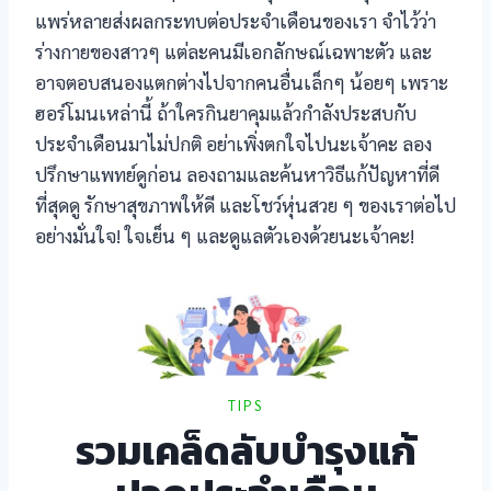
แพร่หลายส่งผลกระทบต่อประจำเดือนของเรา จำไว้ว่า
ร่างกายของสาวๆ แต่ละคนมีเอกลักษณ์เฉพาะตัว และ
l
อาจตอบสนองแตกต่างไปจากคนอื่นเล็กๆ น้อยๆ เพราะ
ฮอร์โมนเหล่านี้ ถ้าใครกินยาคุมแล้วกำลังประสบกับ
ประจำเดือนมาไม่ปกติ อย่าเพิ่งตกใจไปนะเจ้าคะ ลอง
l
ปรึกษาแพทย์ดูก่อน ลองถามและค้นหาวิธีแก้ปัญหาที่ดี
ที่สุดดู รักษาสุขภาพให้ดี และโชว์หุ่นสวย ๆ ของเราต่อไป
l
อย่างมั่นใจ! ใจเย็น ๆ และดูแลตัวเองด้วยนะเจ้าคะ!
l
l
TIPS
รวมเคล็ดลับบำรุงแก้