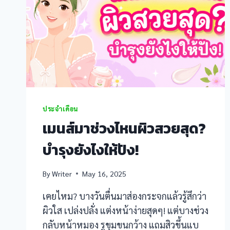
anel
anel
anel
anel
ประจำเดือน
anel
เมนส์มาช่วงไหนผิวสวยสุด?
anel
บำรุงยังไงให้ปัง!
anel
By
Writer
May 16, 2025
anel
เคยไหม? บางวันตื่นมาส่องกระจกแล้วรู้สึกว่า
ผิวใส เปล่งปลั่ง แต่งหน้าง่ายสุดๆ! แต่บางช่วง
iş
กลับหน้าหมอง รูขุมขนกว้าง แถมสิวขึ้นแบ