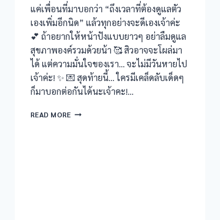
แค่เพื่อนที่มาบอกว่า “ถึงเวลาที่ต้องดูแลตัว
เองเพิ่มอีกนิด” แล้วทุกอย่างจะดีเองเจ้าค่ะ
💕 ถ้าอยากให้หน้าปังแบบยาวๆ อย่าลืมดูแล
สุขภาพองค์รวมด้วยน้า 🥰 สิวอาจจะโผล่มา
ได้ แต่ความมั่นใจของเรา… จะไม่มีวันหายไป
เจ้าค่ะ! ✨ 💌 สุดท้ายนี้… ใครมีเคล็ดลับเด็ดๆ
ก็มาบอกต่อกันได้นะเจ้าคะ!…
สิว
READ MORE
เจ้า
ปัญหา
บอก
ปัญหา
ประจำ
เดือน
อย่างไร
บ้าง?