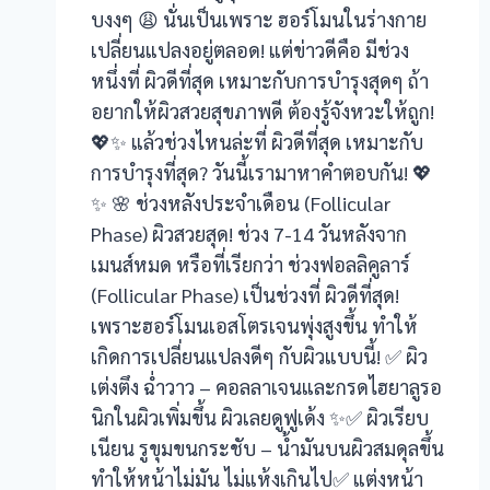
anel
บงงๆ 😩 นั่นเป็นเพราะ ฮอร์โมนในร่างกาย
เปลี่ยนแปลงอยู่ตลอด! แต่ข่าวดีคือ มีช่วง
anel
หนึ่งที่ ผิวดีที่สุด เหมาะกับการบำรุงสุดๆ ถ้า
อยากให้ผิวสวยสุขภาพดี ต้องรู้จังหวะให้ถูก!
anel
💖✨ แล้วช่วงไหนล่ะที่ ผิวดีที่สุด เหมาะกับ
anel
การบำรุงที่สุด? วันนี้เรามาหาคำตอบกัน! 💖
✨ 🌸 ช่วงหลังประจำเดือน (Follicular
anel
Phase) ผิวสวยสุด! ช่วง 7-14 วันหลังจาก
anel
เมนส์หมด หรือที่เรียกว่า ช่วงฟอลลิคูลาร์
(Follicular Phase) เป็นช่วงที่ ผิวดีที่สุด!
anel
เพราะฮอร์โมนเอสโตรเจนพุ่งสูงขึ้น ทำให้
เกิดการเปลี่ยนแปลงดีๆ กับผิวแบบนี้! ✅ ผิว
anel
เต่งตึง ฉ่ำวาว – คอลลาเจนและกรดไฮยาลูรอ
anel
นิกในผิวเพิ่มขึ้น ผิวเลยดูฟูเด้ง ✨✅ ผิวเรียบ
เนียน รูขุมขนกระชับ – น้ำมันบนผิวสมดุลขึ้น
anel
ทำให้หน้าไม่มัน ไม่แห้งเกินไป✅ แต่งหน้า