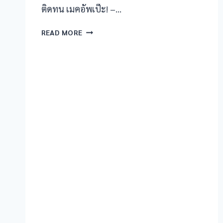
ติดทน เมคอัพเป๊ะ! –…
anel
เมนส์
READ MORE
anel
มา
ช่วง
anel
ไหน
ผิว
tın al
สวย
สุด?
tın al
บำรุง
ยัง
anel
ไง
ให้
anel
ปัง!
anel
anel
anel