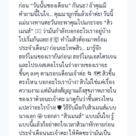
ก่อน “วันนั้นของเดือน” กันนะ? ถ้าคุณมี
คำถามนี้ในใจ… คุณมาถูกที่แล้วเจ้าค่ะ! วันนี้
แม่นางทานตะวันจะพาคุณไปแกะรอย “สิว
เมนส์” 🕵️‍♀️ ว่ามันกำลังบอกอะไรเราอยู่บ้าง
ไปเริ่มกันเลย! 💃 🤯 ทำไมสิวต้องมาพร้อม
ประจำเดือน? ก่อนจะโทษสิว… มารู้จัก
ฮอร์โมนของเรากันก่อน! ฮอร์โมนเอสโตรเจน
และโปรเจสเตอโรนในร่างกายของเราจะ
ขึ้นๆ ลงๆ ตามรอบเดือนเจ้าค่ะ 🌀 🗺️ สิวขึ้น
ตรงไหน บอกอะไรเราบ้าง? สิวไม่ใช่แค่เรื่อง
ความงาม แต่มันส่งสัญญาณถึงสุขภาพภายใน
ของเราด้วยนะเจ้าคะ มาดูกันว่าขึ้นตรงไหน
แปลว่าอะไรบ้าง! 🛡️ วิธีรับมือกับสิวเมนส์แบบ
นางเอก 🤩 บอกลา “สิวเมนส์” แบบมั่นใจ! รู้
แบบนี้แล้วก็อย่าตกใจเวลาสิวมาทักทายก่อน
ประจำเดือนนะเจ้าคะ! ให้คิดซะว่ามันเป็น