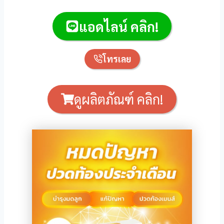
แอดไลน์ คลิก!
โทรเลย
ew
ดูผลิตภัณฑ์ คลิก!
a