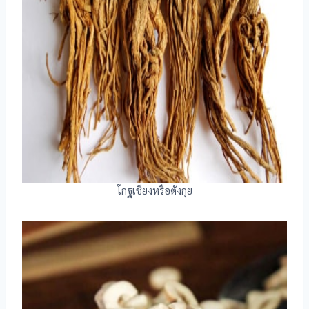
โกฐเชียงหรือตังกุย