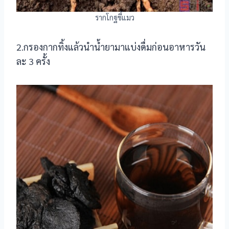
รากโกฐขี้แมว
2.กรองกากทิ้งแล้วนำน้ำยามาแบ่งดื่มก่อนอาหารวัน
ละ 3 ครั้ง