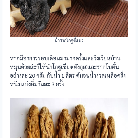
น้ำรากโกฐขี้แมว
หากมีอาการรอบเดือนมามากครั้งและวิงเวียนบ้าน
หมุนด้วยล่ะก็ให้นำโกฐเชียง(ตังกุย)และรากโบตั๋น
อย่างละ 20 กรัม กับน้ำ 1 ลิตร ต้มจนน้ำงวดเหลือครึ่ง
หนึ่ง แบ่งดื่มวันละ 3 ครั้ง