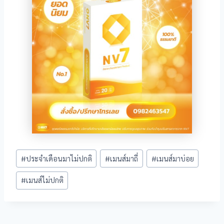
iş
Post
#
ประจำเดือนมาไม่ปกติ
#
เมนส์มาถี่
#
เมนส์มาบ่อย
Tags:
iş
#
เมนส์ไม่ปกติ