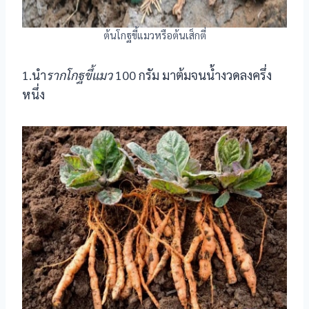
ต้นโกฐขี้แมวหรือต้นเส็กตี่
1.นำ
รากโกฐขึ้แมว
100 กรัม มาต้มจนน้ำงวดลงครึ่ง
หนึ่ง