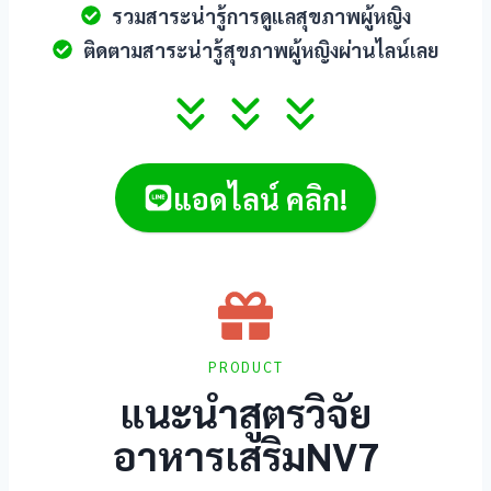
รวมสาระน่ารู้การดูแลสุขภาพผู้หญิง
ติดตามสาระน่ารู้สุขภาพผู้หญิงผ่านไลน์เลย
แอดไลน์ คลิก!
PRODUCT
แนะนำสูตรวิจัย
อาหารเสริมNV7
l