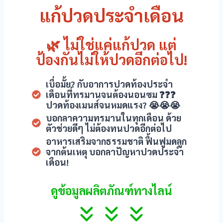
แก้ปวดประจำเดือน
🌿 ไม่ใช่แค่แก้ปวด แต่
ป้องกันไม่ให้ปวดอีกต่อไป!
iew
เบื่อมั้ย? กับอาการปวดท้องประจำ
เดือนที่ทรมานจนต้องนอนซม ❓❓❓
ปวดท้องเมนส์จนหมดแรง? 😭😭😭
บอกลาความทรมานในทุกเดือน ด้วย
ตัวช่วยดีๆ ไม่ต้องทนปวดอีกต่อไป
อาหารเสริมจากธรรมชาติ ฟื้นฟูมดลูก
ra
จากต้นเหตุ บอกลาปัญหาปวดประจำ
เดือน!
ดูข้อมูลผลิตภัณฑ์ทางไลน์
w