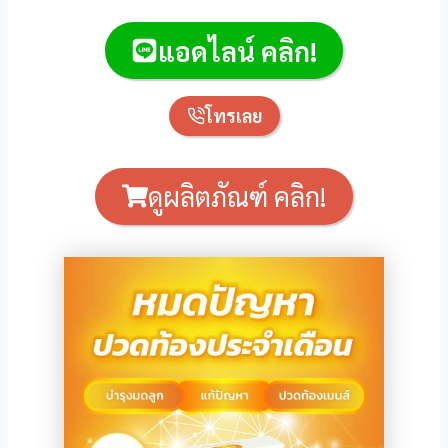
w
แอดไลน์ คลิก!
โทรเลย
ดูผลิตภัณฑ์ คลิก!
iriş
iriş