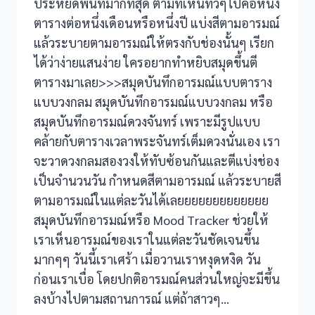
ประหยัดพื้นที่มากที่สุด ตามที่เห็นทั่วๆไปคือหนึ่ง
ตารางต่อหนึ่งเดือนหรือหนึ่งปี แบ่งสีตามอารมณ์
แล้วระบายตามอารมณ์ให้ตรงกับช่องนั้นๆ เรียก
ได้ว่าง่ายแสนง่าย ใครอยากทำหยิบสมุดขึ้นตี
ตารางมาเลย>>>สมุดบันทึกอารมณ์แบบตาราง
แบบวงกลม สมุดบันทึกอารมณ์แบบวงกลม หรือ
สมุดบันทึกอารมณ์ดวงจันทร์ เพราะมีรูปแบบ
คล้ายกับตารางเวลาพระจันทร์เต็มดวงนั่นเอง เรา
จะวาดวงกลมสองวงให้ทับซ้อนกันและตีแบ่งช่อง
เป็นจำนวนวัน กำหนดสีตามอารมณ์ แล้วระบายสี
ตามอารมณ์ในแต่ละวันได้เลยยยยยยยยยยยยย
สมุดบันทึกอารมณ์หรือ Mood Tracker ช่วยให้
เราเห็นอารมณ์ของเราในแต่ละวันชัดเจนขึ้น
มากๆๆ วันนี้เราเศร้า เมื่อวานเราหงุดหงิด วัน
ก่อนเราเบื่อ โดยปกติอารมณ์คนส่วนใหญ่จะมีขึ้น
ลงบ้างไปตามสถานการณ์ แต่ถ้าสาวๆ…