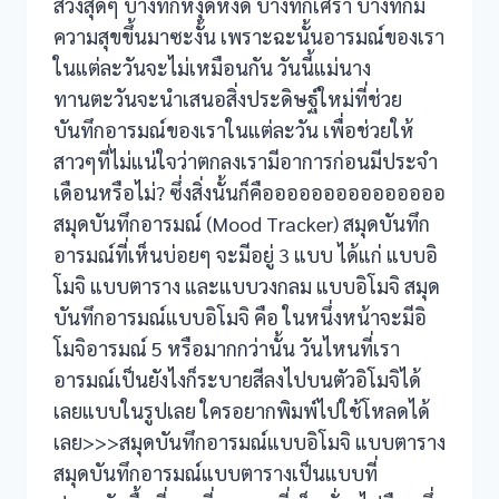
สวิงสุดๆ บางทีก็หงุดหงิด บางทีก็เศร้า บางทีก็มี
ความสุขขึ้นมาซะงั้น เพราะฉะนั้นอารมณ์ของเรา
ในแต่ละวันจะไม่เหมือนกัน วันนี้แม่นาง
ทานตะวันจะนำเสนอสิ่งประดิษฐ์ใหม่ที่ช่วย
บันทึกอารมณ์ของเราในแต่ละวัน เพื่อช่วยให้
สาวๆที่ไม่แน่ใจว่าตกลงเรามีอาการก่อนมีประจำ
เดือนหรือไม่? ซึ่งสิ่งนั้นก็คือออออออออออออออ
สมุดบันทึกอารมณ์ (Mood Tracker) สมุดบันทึก
อารมณ์ที่เห็นบ่อยๆ จะมีอยู่ 3 แบบ ได้แก่ แบบอิ
โมจิ แบบตาราง และแบบวงกลม แบบอิโมจิ สมุด
บันทึกอารมณ์แบบอิโมจิ คือ ในหนึ่งหน้าจะมีอิ
โมจิอารมณ์ 5 หรือมากกว่านั้น วันไหนที่เรา
อารมณ์เป็นยังไงก็ระบายสีลงไปบนตัวอิโมจิได้
เลยแบบในรูปเลย ใครอยากพิมพ์ไปใช้โหลดได้
เลย>>>สมุดบันทึกอารมณ์แบบอิโมจิ แบบตาราง
สมุดบันทึกอารมณ์แบบตารางเป็นแบบที่