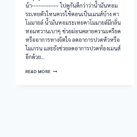
น้า~~~~~~~~ ไปดูกันดีกว่าว่าน้ำมันหอม
acklink panel
ระเหยตัวไหนควรใช้ตอนเป็นเมนส์บ้าง คา
โมมายล์ น้ำมันหอมระเหยคาโมมายล์มีกลิ่น
acklink panel
หอมหวานเบาๆ ช่วยผ่อนคลายความเครียด
acklink panel
หรืออาการทางจิตใจ ลดอาการปวดหัวหรือ
ไมเกรน และยังช่วยลดอาการปวดท้องเมนส์
acklink panel
อีกด้วย…
acklink panel
น้ำมัน
READ MORE
หอม
acklink panel
ระเหย
กลิ่น
acklink panel
ไหน
ลด
acklink panel
อาการ
ตอน
acklink panel
เป็น
เมนส์??
acklink panel