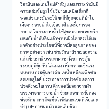
วิตามินและเอนไซม์สำคัญ และเพราะว่ามันมี
acklink panel
ความเข้มข้นสูง ใช้ปริมาณแค่นิดเดียวก็
acklink satın al
พอแล้ว และมันจะให้ผลดีที่สุดตอนที่นำไป
เจือจาง อาจนำไปเจือจางในเครื่องกรอง
acklink satın al
อากาศ ในอ่างอาบน้ำ ใช้สูดดมจากขวด หรือ
ผสมกับน้ำมันอื่นแล้วทาบนผิวโดยตรงได้เลย
acklink Panel
ยกตัวอย่างประโยชน์ที่อาจมีต่อสุขภาพของ
acklink panel
สาวๆอย่างเรา เช่น ช่วยรักษาสิว ชะลอความ
แก่ เพิ่มสมาธิ บรรเทาความกังวล กระตุ้น
acklink panel
ระบบภูมิคุ้มกัน ไล่แมลง เพิ่มความแข็งแรง
ทนทาน กระตุ้นการถ่ายเทน้ำเหลืองเพื่อช่วย
acklink Panel
ลดเซลลูไลต์ บรรเทาอาการปวดข้อ ลดการ
acklink panel
ปวดศีรษะไมเกรน ดึงของเสียออกจากผิว
บรรเทาอาการบวมน้ำ ช่วยลดอาการวัยทอง
acklink panel
ช่วยรักษาการติดเชื้อไวรัสและแบคทีเรียและ
acklink panel
บำรุงสุขภาพผม ผิว และเล็บด้วย