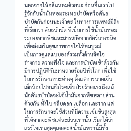
acklink panel
นอกจากให้กลิ่นหอมด้วยนะ ก่อนอื่นเราไป
รู้จักกับน้ำมันหอมระเหยบำบัดหรือคันธ
acklink panel
บำบัดกันก่อนนะเจ้าคะ ในทางการแพทย์มีสิ่ง
ที่เรียกว่า คันธบำบัด ที่เป็นการใช้น้ำมันหอม
acklink panel
ระเหยจากพืชและสารสกัดจากสัตว์บางชนิด
acklink Panel
เพื่อส่งเสริมสุขภาพกายใจให้สมบูรณ์
เป็นการดูแลแบบองค์รวมทั้งด้านจิตใจ
acklink panel
ร่างกาย ความพึงใจ และการบำบัดเข้าด้วยกัน
acklink panel
มีการปฏิบัติกันมาหลายร้อยปีทั่วโลก เพื่อใช้
ในการรักษาภาวะต่างๆ ตั้งแต่การบาดเจ็บ
acklink Panel
เล็กน้อยไปจนถึงโรคเจ็บป่วยร้ายแรง ถึงแม้
นักคันธบำบัดจะใช้น้ำมันจากพืชหลายส่วน
acklink Panel
ด้วยกัน ทั้งใบ กลีบดอก เปลือก และราก แต่
acklink panel
ในการรักษาจะใช้ส่วนที่มีความเข้มข้นสูงสุด
ที่ได้จากจะพืชแต่ละส่วนเท่านั้น เรียกได้ว่า
acklink panel
แรร์ไอเทมสุดๆเลยล่ะ!! น้ำมันพวกนี้มีทั้ง