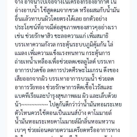
จาง อาจนำไปเจือจางในเครื่องกรองอากาศ ใน
klink panel
อ่างอาบน้ำ ใช้สูดดมจากขวด หรือผสมกับน้ำมัน
อื่นแล้วทาบนผิวโดยตรงได้เลย ยกตัวอย่าง
klink satın al
ประโยชน์ที่อาจมีต่อสุขภาพของสาวๆอย่างเรา
klink satın al
เช่น ช่วยรักษาสิว ชะลอความแก่ เพิ่มสมาธิ
บรรเทาความกังวล กระตุ้นระบบภูมิคุ้มกัน ไล่
klink Panel
แมลง เพิ่มความแข็งแรงทนทาน กระตุ้นการ
ถ่ายเทน้ำเหลืองเพื่อช่วยลดเซลลูไลต์ บรรเทา
klink panel
อาการปวดข้อ ลดการปวดศีรษะไมเกรน ดึงของ
klink panel
เสียออกจากผิว บรรเทาอาการบวมน้ำ ช่วยลด
อาการวัยทอง ช่วยรักษาการติดเชื้อไวรัสและ
klink Panel
แบคทีเรียและบำรุงสุขภาพผม ผิว และเล็บด้วย
น้า~~~~~~~~ ไปดูกันดีกว่าว่าน้ำมันหอมระเหย
klink panel
ตัวไหนควรใช้ตอนเป็นเมนส์บ้าง คาโมมายล์
klink panel
น้ำมันหอมระเหยคาโมมายล์มีกลิ่นหอมหวาน
เบาๆ ช่วยผ่อนคลายความเครียดหรืออาการทาง
klink panel