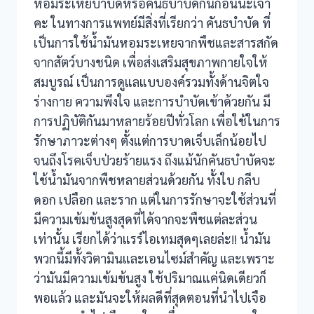
หอมระเหยบำบัดหรือคันธบำบัดกันก่อนนะเจ้า
klink panel
คะ ในทางการแพทย์มีสิ่งที่เรียกว่า คันธบำบัด ที่
klink panel
เป็นการใช้น้ำมันหอมระเหยจากพืชและสารสกัด
จากสัตว์บางชนิด เพื่อส่งเสริมสุขภาพกายใจให้
klink panel
สมบูรณ์ เป็นการดูแลแบบองค์รวมทั้งด้านจิตใจ
ร่างกาย ความพึงใจ และการบำบัดเข้าด้วยกัน มี
klink Panel
การปฏิบัติกันมาหลายร้อยปีทั่วโลก เพื่อใช้ในการ
klink panel
รักษาภาวะต่างๆ ตั้งแต่การบาดเจ็บเล็กน้อยไป
จนถึงโรคเจ็บป่วยร้ายแรง ถึงแม้นักคันธบำบัดจะ
klink panel
ใช้น้ำมันจากพืชหลายส่วนด้วยกัน ทั้งใบ กลีบ
ดอก เปลือก และราก แต่ในการรักษาจะใช้ส่วนที่
klink Panel
มีความเข้มข้นสูงสุดที่ได้จากจะพืชแต่ละส่วน
klink Panel
เท่านั้น เรียกได้ว่าแรร์ไอเทมสุดๆเลยล่ะ!! น้ำมัน
พวกนี้มีทั้งวิตามินและเอนไซม์สำคัญ และเพราะ
klink panel
ว่ามันมีความเข้มข้นสูง ใช้ปริมาณแค่นิดเดียวก็
klink panel
พอแล้ว และมันจะให้ผลดีที่สุดตอนที่นำไปเจือ