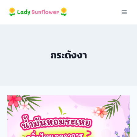
Skip
klink panel
to
content
klink panel
klink paketleri
กระดังงา
klink
klink
klink
klink
klink panel
klink panel
klink panel