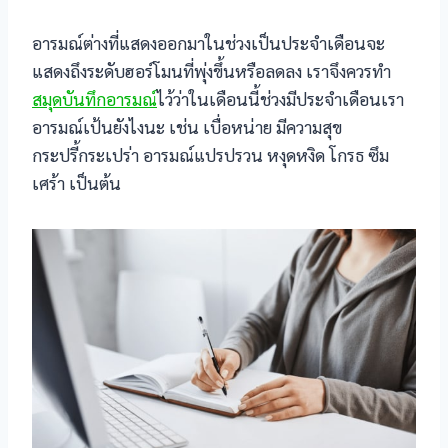
klink panel
อารมณ์ต่างที่แสดงออกมาในช่วงเป็นประจำเดือนจะ
klink panel
แสดงถึงระดับฮอร์โมนที่พุ่งขึ้นหรือลดลง เราจึงควรทำ
สมุดบันทึกอารมณ์
ไว้ว่าในเดือนนี้ช่วงมีประจำเดือนเรา
klink panel
อารมณ์เป้นยังไงนะ เช่น เบื่อหน่าย มีความสุข
klink panel
กระปรี้กระเปร่า อารมณ์แปรปรวน หงุดหงิด โกรธ ซึม
เศร้า เป็นต้น
klink panel
klink panel
klink panel
klink panel
sal oku
klink satın al