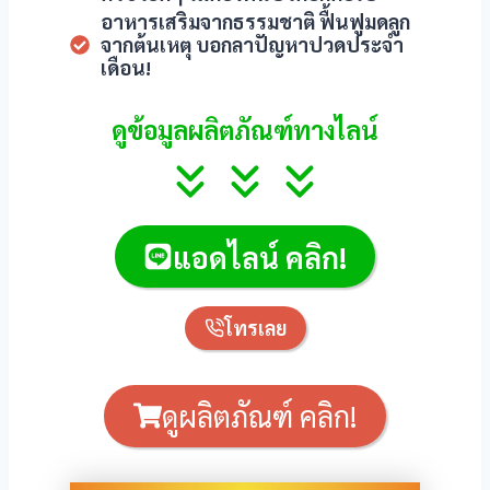
mebahis Giriş
อาหารเสริมจากธรรมชาติ ฟื้นฟูมดลูก
จากต้นเหตุ บอกลาปัญหาปวดประจำ
ยออนไลน์
เดือน!
bet
ดูข้อมูลผลิตภัณฑ์ทางไลน์
obet
iganbet güncel giriş
แอดไลน์ คลิก!
erbetin giriş
boslot
โทรเลย
tpark
ดูผลิตภัณฑ์ คลิก!
obet giriş
ir escort