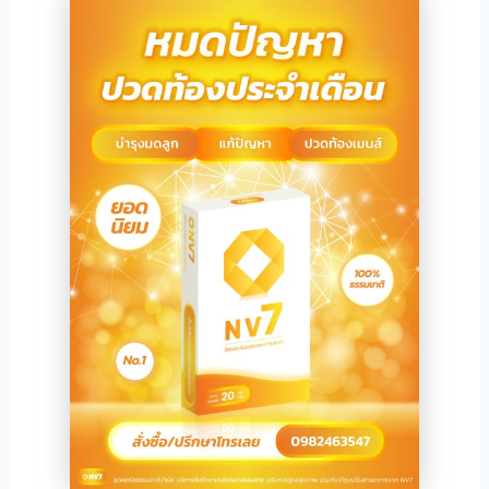
iganbet giriş
iganbet güncel giriş
sulabet
tonbet giriş
sibom
andpashabet
ino siteleri
ino siteleri
iganbet giriş
obet