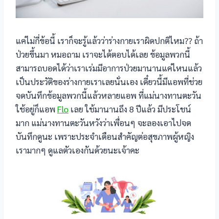
klink Panel
ha Fuel Pro
แค่ไม่กี่ข้อนี้ เราก็จะรู้แล้วว่าร่างกายเราผิดปกติไหม?? ถ้า
ป่วยขึ้นมา หมอถาม เราจะได้ตอบได้เลย ข้อมูลพวกนี้
staro review
สามารถบอดได้ว่าเราเร่มมีอาการป่วยมานานแค่ไหนแล้ว
in Savior Review
เป็นประวัติของร่างกายเราเลยนั่นเอง เดี๋ยวนี้มีแอพที่ช่วย
จดบันทึกข้อมูลพวกนี้แล้วหลายแอพ ที่แม่นางทานตะวัน
rvEase
ใช้อยู่ก็แอพ
Flo
เลย ใช้มานานถึง 8 ปีแล้ว มีประโชน์
มาก แม่นางทานตะวันหวังว่าเพื่อนๆ จะลองเอาไปจด
ric Boost
บันทึกดูนะ เพราะประจำเดือนสำคัญต่อสุขภาพผู้หญิง
ric Boost Ultra
เรามากๆ ดูแลตัวเองกันด้วยนะเจ้าคะ
sleep review
mology review
ha fuel pro