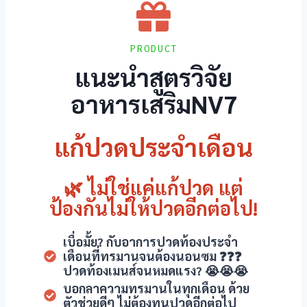
itking
adoluslot
PRODUCT
obet
แนะนำสูตรวิจัย
อาหารเสริมNV7
s Maç Tv
itking
แก้ปวดประจำเดือน
itking giriş
🌿 ไม่ใช่แค่แก้ปวด แต่
rsbahis
ป้องกันไม่ให้ปวดอีกต่อไป!
sbahis giriş
เบื่อมั้ย? กับอาการปวดท้องประจำ
rsbahis
เดือนที่ทรมานจนต้องนอนซม ❓❓❓
ปวดท้องเมนส์จนหมดแรง? 😭😭😭
mebahis
บอกลาความทรมานในทุกเดือน ด้วย
ตัวช่วยดีๆ ไม่ต้องทนปวดอีกต่อไป