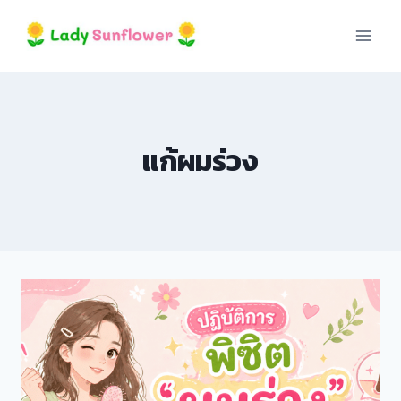
Skip
cklink panel
to
content
cklink panel
cklink paketleri
แก้ผมร่วง
cklink
cklink
cklink
cklink
cklink panel
cklink panel
cklink panel