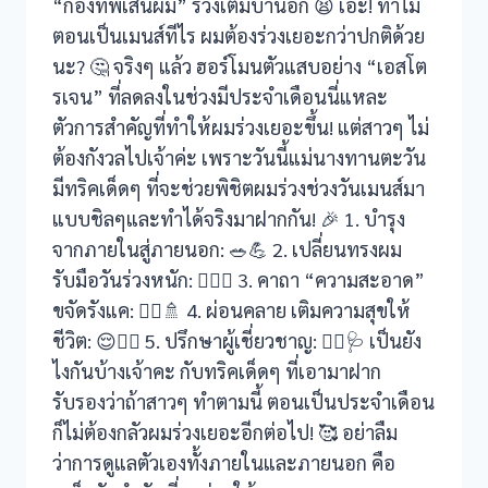
“กองทัพเส้นผม” ร่วงเต็มบ้านอีก 😫 เอ๊ะ! ทำไม
cklink panel
ตอนเป็นเมนส์ทีไร ผมต้องร่วงเยอะกว่าปกติด้วย
cklink panel
นะ? 🤔 จริงๆ แล้ว ฮอร์โมนตัวแสบอย่าง “เอสโต
รเจน” ที่ลดลงในช่วงมีประจำเดือนนี่แหละ
cklink panel
ตัวการสำคัญที่ทำให้ผมร่วงเยอะขึ้น! แต่สาวๆ ไม่
ต้องกังวลไปเจ้าค่ะ เพราะวันนี้แม่นางทานตะวัน
cklink Panel
มีทริคเด็ดๆ ที่จะช่วยพิชิตผมร่วงช่วงวันเมนส์มา
cklink panel
แบบชิลๆและทำได้จริงมาฝากกัน! 🎉 1. บำรุง
จากภายในสู่ภายนอก: 🥗💪 2. เปลี่ยนทรงผม
cklink panel
รับมือวันร่วงหนัก: 💁‍♀️✨ 3. คาถา “ความสะอาด”
ขจัดรังแค: 💆‍♀️🚿 4. ผ่อนคลาย เติมความสุขให้
cklink Panel
ชีวิต: 😌🧘‍♀️ 5. ปรึกษาผู้เชี่ยวชาญ: 👩‍⚕️🩺 เป็นยัง
cklink Panel
ไงกันบ้างเจ้าคะ กับทริคเด็ดๆ ที่เอามาฝาก
รับรองว่าถ้าสาวๆ ทำตามนี้ ตอนเป็นประจำเดือน
cklink panel
ก็ไม่ต้องกลัวผมร่วงเยอะอีกต่อไป! 🥰 อย่าลืม
cklink panel
ว่าการดูแลตัวเองทั้งภายในและภายนอก คือ