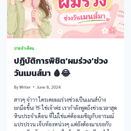
cklink panel
cklink panel
cklink panel
ประจำเดือน
cklink panel
ปฏิบัติการพิชิต’ผมร่วง’ช่วง
cklink Panel
วันเมนส์มา 🩸😂
cklink panel
By
Writer
June 8, 2024
cklink giriş
สาวๆ จ๋าาา ใครเคยผมร่วงช่วงเป็นเมนส์บ้าง
cklink panel
ยกมือขึ้น! 👋 ใช่เจ้าค่ะ เรากำลังพูดถึงช่วงเวลาสุด
หินประจำเดือน ที่ไม่ใช่แค่ต้องเผชิญกับอารมณ์
cklink Panel
แปรปรวน เจ็บท้องหน่วงๆ แต่ยังต้องมาเจอกับ