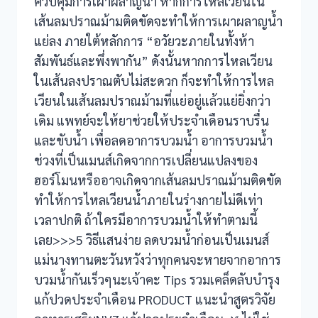
ควบคุมการเผาผลาญน้ำ หากการไหลเวียนใน
เส้นลมปราณม้ามติดขัดจะทำให้การเผาผลาญน้ำ
แย่ลง ภายใต้หลักการ “อวัยวะภายในทั้งห้า
สัมพันธ์และพึ่งพากัน” ดังนั้นหากการไหลเวียน
ในเส้นลงปราณตับไม่สะดวก ก็จะทำให้การไหล
เวียนในเส้นลมปราณม้ามที่แย่อยู่แล้วแย่ยิ่งกว่า
เดิม แพทย์จะให้ยาช่วยให้ประจำเดือนราบรื่น
และขับน้ำ เพื่อลดอาการบวมน้ำ อาการบวมน้ำ
ช่วงที่เป็นเมนส์เกิดจากการเปลี่ยนแปลงของ
ฮอร์โมนหรืออาจเกิดจากเส้นลมปราณม้ามติดขัด
ทำให้การไหลเวียนน้ำภายในร่างกายไม่ดีเท่า
เวลาปกติ ถ้าใครมีอาการบวมน้ำให้ทำตามนี้
เลย>>>5 วิธีแสนง่าย ลดบวมน้ำก่อนเป็นเมนส์
แม่นางทานตะวันหวังว่าทุกคนจะหายจากอาการ
บวมน้ำกันเร็วๆนะเจ้าคะ Tips รวมเคล็ดลับบำรุง
แก้ปวดประจำเดือน PRODUCT แนะนำสูตรวิจัย