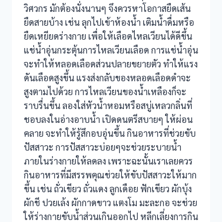
วิศวกร มักต้องนั่งนานๆ จึงควรหาโอกาสยืดเส้น
ยืดสายบ้าง เช่น ลุกไปเข้าห้องน้ำ เติมน้ำดื่มหรือ
ยืดเหยียดร่างกาย เพื่อให้เลือดไหลเวียนได้ดีขึ้น
แช่น้ำอุ่นกระตุ้นการไหลเวียนเลือด การแช่น้ำอุ่น
จะทำให้หลอดเลือดส่วนปลายขยายตัว ทำให้แรง
ดันเลือดสูงขึ้น แรงส่งกลับของหลอดเลือดดำจะ
สูงตามไปด้วย การไหลเวียนของน้ำเหลืองก็จะ
ราบรื่นขึ้น ลองใส่หัวน้ำหอมหรือสบู่เหลวกลิ่นที่
ชอบลงในอ่างอาบน้ำ เปิดดนตรีสบายๆ ให้ผ่อน
คลาย จะทำให้รู้สึกอบอุ่นขึ้น กินอาหารที่ช่วยขับ
ปัสสาวะ การปัสสาวะบ่อยๆจะช่วยระบายน้ำ
ภายในร่างกายให้ลดลง เพราะฉะนั้นเราเลยควร
กินอาหารที่มีสรรพคุณช่วยให้ขับปัสสาวะให้มาก
ขึ้น เช่น ถั่วเขียว ถั่วแดง ลูกเดือย ฟักเขียว ผักบุ้ง
ผักชี ปวยเล้ง ผักกาดขาว แตงโม มะละกอ จะช่วย
ให้ร่างกายขับน้ำส่วนเกินออกไป หลีกเลี่ยงการกิน