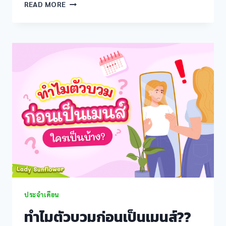
5
READ MORE
วิธี
แสน
ง่าย
ลด
บวม
น้ำ
ก่อน
เป็น
เมนส์
ประจำเดือน
ทำไมตัวบวมก่อนเป็นเมนส์??