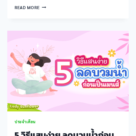
รู้
READ MORE
ไหม?
เป็น
ประจำ
เดือน
อาจ
มี
อาการ
พวก
นี้
ด้วย
ประจำเดือน
5 วิธีแสนง่าย ลดบวมน้ำก่อน