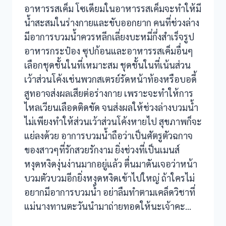
อาหารรสเค็ม โซเดียมในอาหารรสเค็มจะทำให้มี
น้ำสะสมในร่างกายและขับออกยาก คนที่ช่วงล่าง
มีอาการบวมน้ำควรหลีกเลี่ยงบะหมี่กึ่งสำเร็จรูป
อาหารกระป๋อง ซุปก้อนและอาหารรสเค็มอื่นๆ
เลือกชุดชั้นในที่เหมาะสม ชุดชั้นในที่เน้นส่วน
เว้าส่วนโค้งเช่นพวกสเตรย์รัดหน้าท้องหรือบอดี้
สูทอาจส่งผลเสียต่อร่างกาย เพราะจะทำให้การ
ไหลเวียนเลือดติดขัด จนส่งผลให้ช่วงล่างบวมน้ำ
ไม่เพียงทำให้ส่วนเว้าส่วนโค้งหายไป สุขภาพก็จะ
แย่ลงด้วย อาการบวมน้ำถือว่าเป็นศัตรูตัวฉกาจ
ของสาวๆที่รักสวยรักงาม ยิ่งช่วงที่เป็นเมนส์
หงุดหงิดงุ่นง่านมากอยู่แล้ว ตื่นมาดันเจอว่าหน้า
บวมตัวบวมอีกยิ่งหงุดหงิดเข้าไปใหญ่ ถ้าใครไม่
อยากมีอาการบวมน้ำ อย่าลืมทำตามเคล็ดวิชาที่
แม่นางทานตะวันนำมาถ่ายทอดให้นะเจ้าคะ…