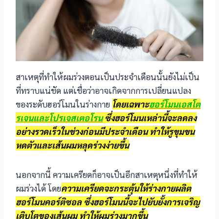
el
n al
n al
สาเหตุที่ทำให้ผมร่วงตอนเป็นประจำเดือนนั้นยังไม่เป็น
l
ที่ทราบแน่ชัด แต่เชื่อว่าอาจเกิดจากการเปลี่ยนแปลง
el
ของระดับฮอร์โมนในร่างกาย
โดยเฉพาะ
ฮอร์โมนเอสโต
รเจนและโปรเจสเตอโรน
ซึ่งฮอร์โมนเหล่านี้จะลดลง
el
อย่างรวดเร็วในช่วงก่อนมีประจำเดือน ทำให้รูขุมขน
หดตัวและเส้นผมหลุดร่วงง่ายขึ้น
l
el
นอกจากนี้ ความเครียดก็อาจเป็นอีกสาเหตุหนึ่งที่ทำให้
ผมร่วงได้ โดย
ความเครียดจะกระตุ้นให้ร่างกายผลิต
el
ฮอร์โมนคอร์ติซอล ซึ่งฮอร์โมนนี้จะไปยับยั้งการเจริญ
el
เติบโตของเส้นผม ทำให้ผมร่วงมากขึ้น