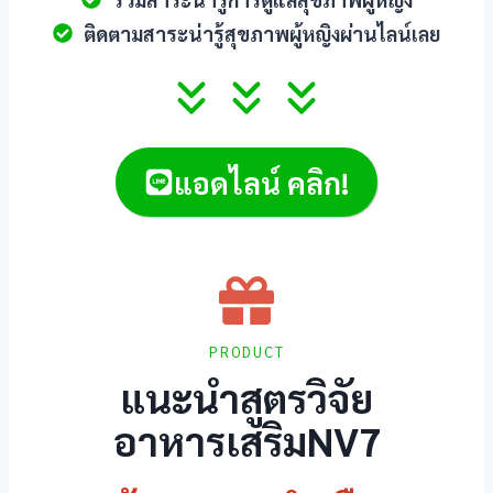
el
ติดตามสาระน่ารู้สุขภาพผู้หญิงผ่านไลน์เลย
el
el
el
แอดไลน์ คลิก!
el
el
PRODUCT
el
แนะนำสูตรวิจัย
el
อาหารเสริมNV7
el