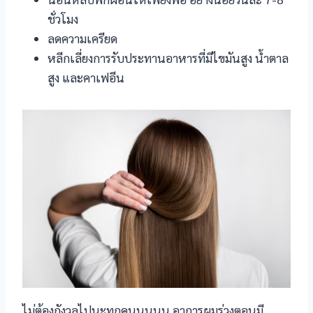
l
ชั่วโมง
ลดความเครียด
หลีกเลี่ยงการรับประทานอาหารที่มีไขมันสูง น้ำตาล
สูง และคาเฟอีน
el
el
ไม่ต้องกังวลไปนะทุกคนนนนน อาการผมร่วงตอนมี