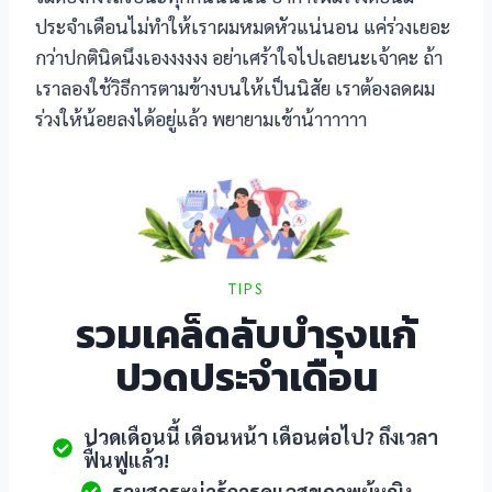
ประจำเดือนไม่ทำให้เราผมหมดหัวแน่นอน แค่ร่วงเยอะ
กว่าปกตินิดนึงเองงงงงง อย่าเศร้าใจไปเลยนะเจ้าคะ ถ้า
เราลองใช้วิธีการตามข้างบนให้เป็นนิสัย เราต้องลดผม
n al
ร่วงให้น้อยลงได้อยู่แล้ว พยายามเข้าน้าาาาาา
el
el
el
el
TIPS
รวมเคล็ดลับบำรุงแก้
el
ปวดประจำเดือน
el
ปวดเดือนนี้ เดือนหน้า เดือนต่อไป? ถึงเวลา
el
ฟื้นฟูแล้ว!
รวมสาระน่ารู้การดูแลสุขภาพผู้หญิง