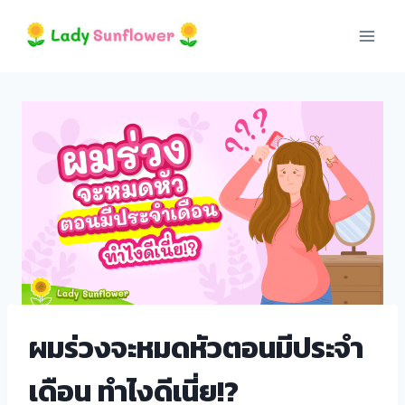
Skip
el
to
content
el
tleri
el
ผมร่วงจะหมดหัวตอนมีประจำ
el
เดือน ทำไงดีเนี่ย!?
el