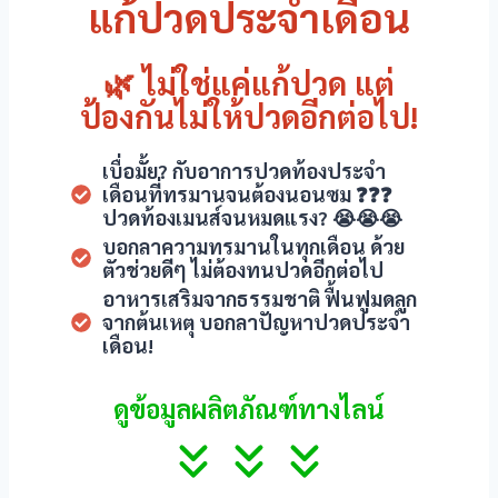
แก้ปวดประจำเดือน
el
el
🌿 ไม่ใช่แค่แก้ปวด แต่
ป้องกันไม่ให้ปวดอีกต่อไป!
el
el
เบื่อมั้ย? กับอาการปวดท้องประจำ
เดือนที่ทรมานจนต้องนอนซม ❓❓❓
ปวดท้องเมนส์จนหมดแรง? 😭😭😭
el
บอกลาความทรมานในทุกเดือน ด้วย
ตัวช่วยดีๆ ไม่ต้องทนปวดอีกต่อไป
el
อาหารเสริมจากธรรมชาติ ฟื้นฟูมดลูก
el
จากต้นเหตุ บอกลาปัญหาปวดประจำ
เดือน!
el
ดูข้อมูลผลิตภัณฑ์ทางไลน์
n al