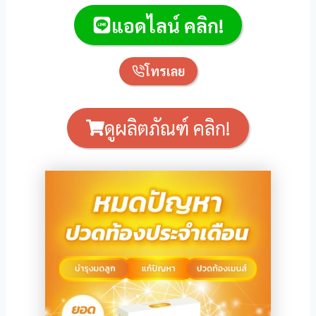
l
แอดไลน์ คลิก!
o
โทรเลย
iew
Review
ดูผลิตภัณฑ์ คลิก!
Ultra
ew
iew
o