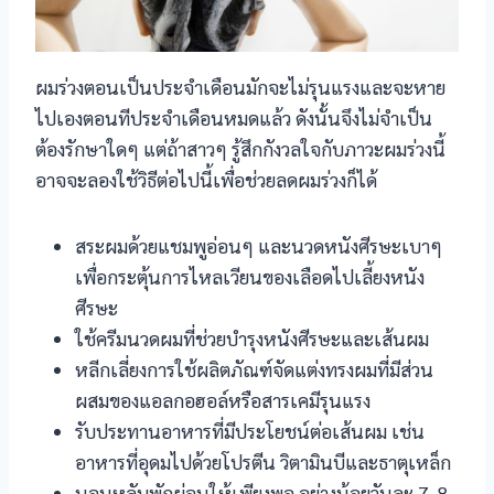
el
ผมร่วงตอนเป็นประจำเดือนมักจะไม่รุนแรงและจะหาย
l
ไปเองตอนทีประจำเดือนหมดแล้ว ดังนั้นจึงไม่จำเป็น
ต้องรักษาใดๆ แต่ถ้าสาวๆ รู้สึกกังวลใจกับภาวะผมร่วงนี้
l
อาจจะลองใช้วิธีต่อไปนี้เพื่อช่วยลดผมร่วงก็ได้
l
สระผมด้วยแชมพูอ่อนๆ และนวดหนังศีรษะเบาๆ
เพื่อกระตุ้นการไหลเวียนของเลือดไปเลี้ยงหนัง
ศีรษะ
ใช้ครีมนวดผมที่ช่วยบำรุงหนังศีรษะและเส้นผม
el
หลีกเลี่ยงการใช้ผลิตภัณฑ์จัดแต่งทรงผมที่มีส่วน
ผสมของแอลกอฮอล์หรือสารเคมีรุนแรง
el
รับประทานอาหารที่มีประโยชน์ต่อเส้นผม เช่น
อาหารที่อุดมไปด้วยโปรตีน วิตามินบีและธาตุเหล็ก
el
นอนหลับพักผ่อนให้เพียงพอ อย่างน้อยวันละ 7-8