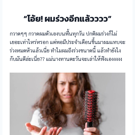
el
“โอ้ย! ผมร่วงอีกแล้วววว”
el
กวาดๆๆ กวาดผมตัวเองบนพื้นทุกวัน ปกติผมร่วงก็ไม่
el
เยอะเท่าไหร่หรอก แต่พอมีประจำเดือนขึ้นมาผมแทบจะ
ร่วงหมดหัวแล้วเนี่ย ทำไมผมถึงร่วงขนาดนี้ แล้วทำยังไง
el
กับมันดีล่ะเนี่ย?? แม่นางทานตะวันจะเล่าให้ฟังเองงงงง
l
el
el
l